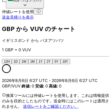
に
VUV
-
バヌアツバツ
仲値レートを使用
送金見積りを表示
GBP から VUV のチャート
イギリスポンド から バヌアツバツ
1 GBP = 0 VUV
12H
1D
1W
1M
1Y
2Y
5Y
10Y
2026年8月6日 6:27 UTC - 2026年8月6日 6:27 UTC
GBP/VUV
終値
:
0
安値
:
0
高値
:
0
換算ツールには仲値レートを使用します。これは情報提供
のみを目的としたものです。送金時にはこのレートは適用さ
れません。
送信レートをご確認ください。