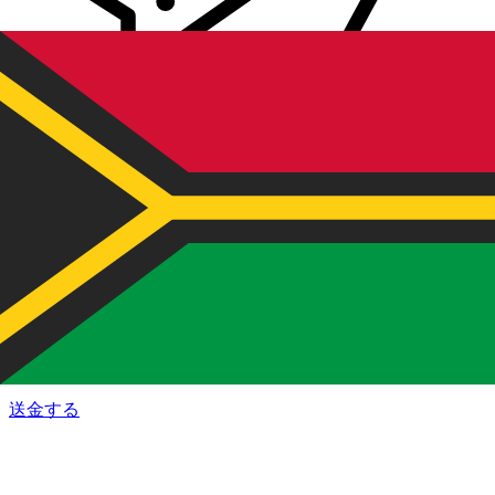
Xe 国際送金
オンラインの送金が迅速、安全、簡単に行えます。ライブの
追跡と通知に加え、柔軟な配信と支払いオプションをご利用
いただけます。
送金する