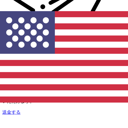
Xe 国際送金
オンラインの送金が迅速、安全、簡単に行えます。ライブの
追跡と通知に加え、柔軟な配信と支払いオプションをご利用
いただけます。
送金する