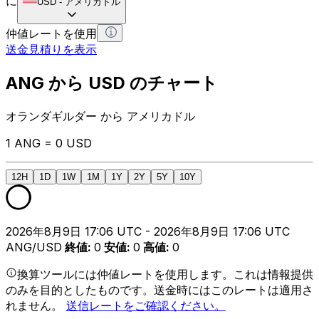
に
USD
-
アメリカドル
仲値レートを使用
送金見積りを表示
ANG から USD のチャート
オランダギルダー から アメリカドル
1 ANG = 0 USD
12H
1D
1W
1M
1Y
2Y
5Y
10Y
2026年8月9日 17:06 UTC - 2026年8月9日 17:06 UTC
ANG/USD
終値
:
0
安値
:
0
高値
:
0
換算ツールには仲値レートを使用します。これは情報提供
のみを目的としたものです。送金時にはこのレートは適用さ
れません。
送信レートをご確認ください。