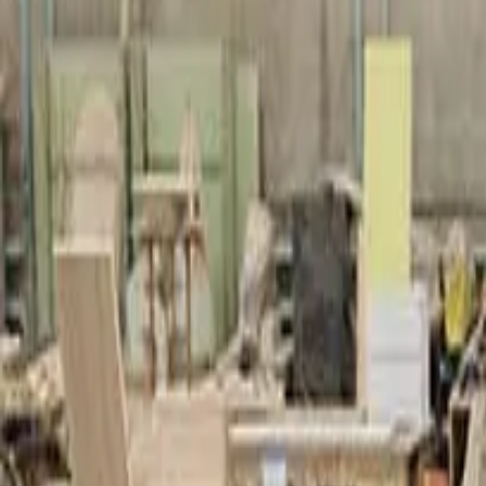
個人
ビジネス
プラットホーム
JA
サインイン
登録
営業窓口
営業窓口
メニューを切り替え
Home