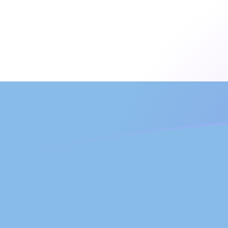
Tassi di cambio da UZS a ARS oggi
Converti Som uzbeco in Peso argentino
Rate information of UZS/ARS
currency pair
Som uzbeco
UZS
Peso argentino
ARS
1
UZS
0,125419
ARS
5
UZS
0,627094
ARS
10
UZS
1,25419
ARS
25
UZS
3,13547
ARS
50
UZS
6,27094
ARS
100
UZS
12,5419
ARS
500
UZS
62,7094
ARS
1000
UZS
125,419
ARS
5000
UZS
627,094
ARS
10.000
UZS
1254,19
ARS