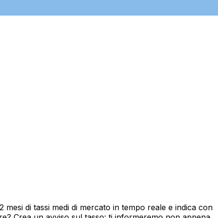
mesi di tassi medi di mercato in tempo reale e indica con
ore? Crea un avviso sul tasso: ti informeremo non appena