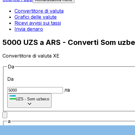
Convertitore di valuta
Grafici delle valute
Ricevi avvisi sui tassi
Invia denaro
5000 UZS a ARS - Converti Som uzbec
Convertitore di valuta XE
Da
Da
лв
UZS
-
Som uzbeco
a
a