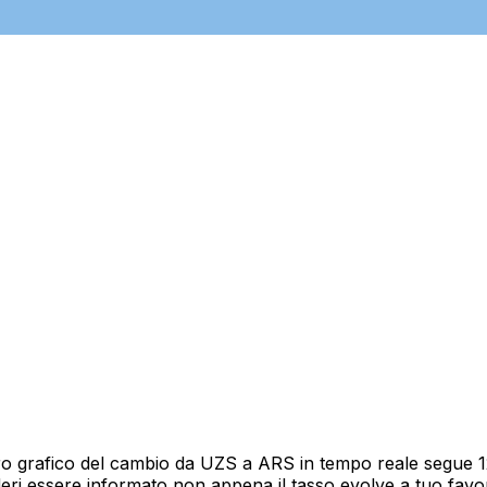
o grafico del cambio da UZS a ARS in tempo reale segue 12 
deri essere informato non appena il tasso evolve a tuo fav