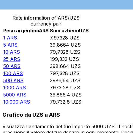
Converti Peso argentino in Som uzbeco
Rate information of ARS/UZS
currency pair
Peso argentino
ARS
Som uzbeco
UZS
1
ARS
7,97328
UZS
5
ARS
39,8664
UZS
10
ARS
79,7328
UZS
25
ARS
199,332
UZS
50
ARS
398,664
UZS
100
ARS
797,328
UZS
500
ARS
3986,64
UZS
1000
ARS
7973,28
UZS
5000
ARS
39.866,4
UZS
10.000
ARS
79.732,8
UZS
Grafico da UZS a ARS
Visualizza l'andamento del tuo importo 5000 UZS. Il nostr
precisione il valore del tuo denaro in ogni momento. Desi