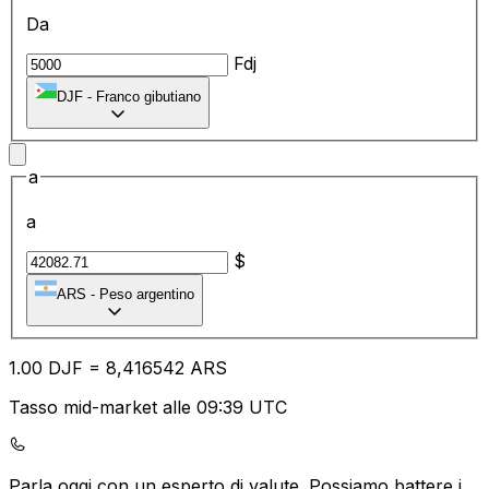
Da
Fdj
DJF
-
Franco gibutiano
a
a
$
ARS
-
Peso argentino
1.00
DJF
=
8,
416542
ARS
Tasso mid-market alle 09:39 UTC
Parla oggi con un esperto di valute.
Possiamo battere i