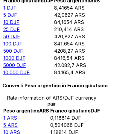
Franco gibutiano
DJF
Peso argentino
ARS
1
DJF
8,41654
ARS
5
DJF
42,0827
ARS
10
DJF
84,1654
ARS
25
DJF
210,414
ARS
50
DJF
420,827
ARS
100
DJF
841,654
ARS
500
DJF
4208,27
ARS
1000
DJF
8416,54
ARS
5000
DJF
42.082,7
ARS
10.000
DJF
84.165,4
ARS
Converti Peso argentino in Franco gibutiano
Rate information of ARS/DJF currency
pair
Peso argentino
ARS
Franco gibutiano
DJF
1
ARS
0,118814
DJF
5
ARS
0,594068
DJF
10
ARS
1,18814
DJF