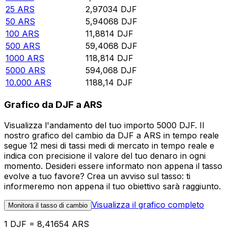
25
ARS
2,97034
DJF
50
ARS
5,94068
DJF
100
ARS
11,8814
DJF
500
ARS
59,4068
DJF
1000
ARS
118,814
DJF
5000
ARS
594,068
DJF
10.000
ARS
1188,14
DJF
Grafico da DJF a ARS
Visualizza l'andamento del tuo importo 5000 DJF. Il
nostro grafico del cambio da DJF a ARS in tempo reale
segue 12 mesi di tassi medi di mercato in tempo reale e
indica con precisione il valore del tuo denaro in ogni
momento. Desideri essere informato non appena il tasso
evolve a tuo favore? Crea un avviso sul tasso: ti
informeremo non appena il tuo obiettivo sarà raggiunto.
Visualizza il grafico completo
Monitora il tasso di cambio
1 DJF = 8,41654 ARS