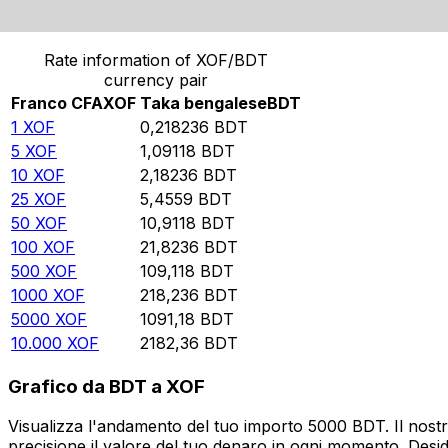
Converti Franco CFA in Taka bengalese
Rate information of XOF/BDT
currency pair
Franco CFA
XOF
Taka bengalese
BDT
1
XOF
0,218236
BDT
5
XOF
1,09118
BDT
10
XOF
2,18236
BDT
25
XOF
5,4559
BDT
50
XOF
10,9118
BDT
100
XOF
21,8236
BDT
500
XOF
109,118
BDT
1000
XOF
218,236
BDT
5000
XOF
1091,18
BDT
10.000
XOF
2182,36
BDT
Grafico da BDT a XOF
Visualizza l'andamento del tuo importo 5000 BDT. Il nostr
precisione il valore del tuo denaro in ogni momento. Desi