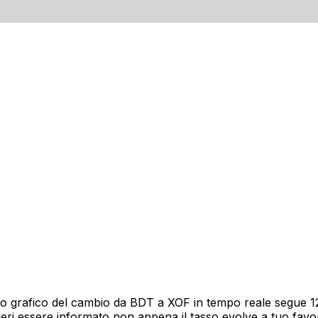
o grafico del cambio da BDT a XOF in tempo reale segue 12 
deri essere informato non appena il tasso evolve a tuo fav