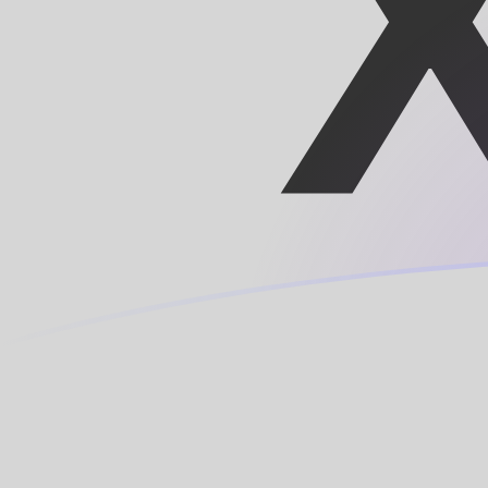
Tassi di cambio da BDT a XOF oggi
Converti Taka bengalese in Franco CFA
Rate information of BDT/XOF
currency pair
Taka bengalese
BDT
Franco CFA
XOF
1
BDT
4,5822
XOF
5
BDT
22,911
XOF
10
BDT
45,822
XOF
25
BDT
114,555
XOF
50
BDT
229,11
XOF
100
BDT
458,22
XOF
500
BDT
2291,1
XOF
1000
BDT
4582,2
XOF
5000
BDT
22.911
XOF
10.000
BDT
45.822
XOF