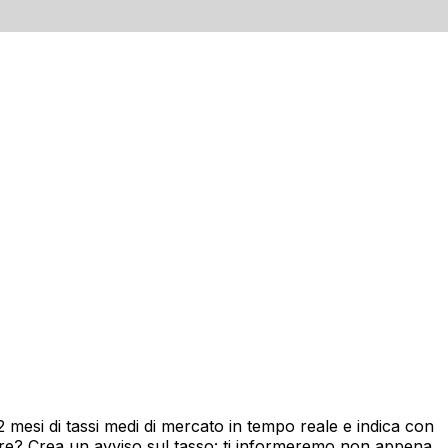
mesi di tassi medi di mercato in tempo reale e indica con
ore? Crea un avviso sul tasso: ti informeremo non appena