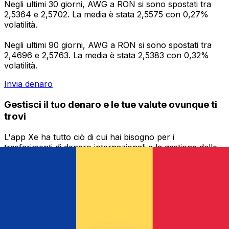
Negli ultimi 30 giorni, AWG a RON si sono spostati tra
2,5364 e 2,5702. La media è stata 2,5575 con 0,27%
volatilità.
Negli ultimi 90 giorni, AWG a RON si sono spostati tra
2,4696 e 2,5763. La media è stata 2,5383 con 0,32%
volatilità.
Invia denaro
Gestisci il tuo denaro e le tue valute ovunque ti
trovi
L'app Xe ha tutto ciò di cui hai bisogno per i
trasferimenti di denaro internazionali e la gestione delle
valute. Converti le valute, imposta avvisi sui tassi di
cambio e trasferisci denaro all'estero senza commissioni
nascoste. Scaricala oggi stesso!