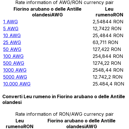
Rate information of AWG/RON currency pair
Fiorino arubano o delle Antille
Leu
olandesi
AWG
rumeno
RON
1
AWG
2,54844
RON
5
AWG
12,7422
RON
10
AWG
25,4844
RON
25
AWG
63,711
RON
50
AWG
127,422
RON
100
AWG
254,844
RON
500
AWG
1274,22
RON
1000
AWG
2548,44
RON
5000
AWG
12.742,2
RON
10.000
AWG
25.484,4
RON
Converti Leu rumeno in Fiorino arubano o delle Antille
olandesi
Rate information of RON/AWG currency pair
Leu
Fiorino arubano o delle Antille
rumeno
RON
olandesi
AWG