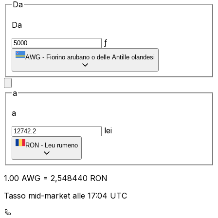
Da
Da
ƒ
AWG
-
Fiorino arubano o delle Antille olandesi
a
a
lei
RON
-
Leu rumeno
1.00
AWG
=
2,
548440
RON
Tasso mid-market alle 17:04 UTC