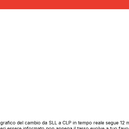
 grafico del cambio da SLL a CLP in tempo reale segue 12 me
deri essere informato non appena il tasso evolve a tuo fav