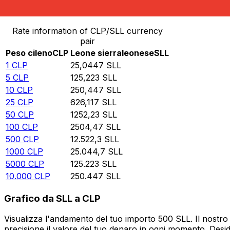
Converti Peso cileno in Leone sierraleonese
Rate information of CLP/SLL currency
pair
Peso cileno
CLP
Leone sierraleonese
SLL
1
CLP
25,0447
SLL
5
CLP
125,223
SLL
10
CLP
250,447
SLL
25
CLP
626,117
SLL
50
CLP
1252,23
SLL
100
CLP
2504,47
SLL
500
CLP
12.522,3
SLL
1000
CLP
25.044,7
SLL
5000
CLP
125.223
SLL
10.000
CLP
250.447
SLL
Grafico da SLL a CLP
Visualizza l'andamento del tuo importo 500 SLL. Il nostro
precisione il valore del tuo denaro in ogni momento. Desi