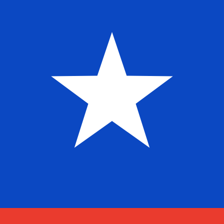
$
CLP
-
Peso cileno
1.00
SLL
=
0,
039928
CLP
Tasso mid-market alle 12:01 UTC
Parla oggi con un esperto di valute.
Possiamo battere i tas
Prenota una chiamata
Per il nostro convertitore utilizziamo il tasso medio d
denaro.
Verifica i tassi di cambio per i trasferimenti.
Sapevi che puoi inviare denaro all'estero con Xe?
Registrati oggi