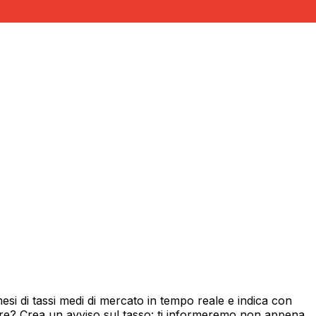
si di tassi medi di mercato in tempo reale e indica con
ore? Crea un avviso sul tasso: ti informeremo non appena