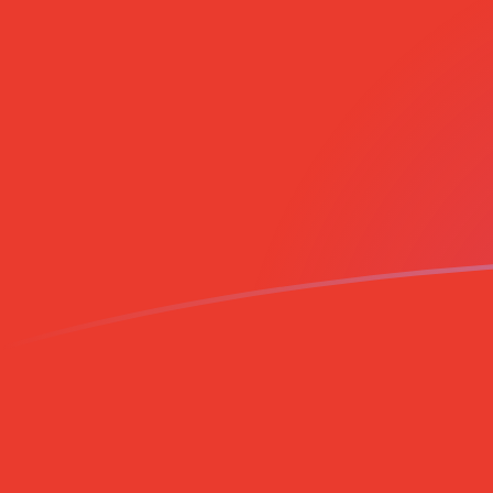
Tassi di cambio da SLL a CLP oggi
Converti Leone sierraleonese in Peso cileno
Rate information of SLL/CLP currency
pair
Leone sierraleonese
SLL
Peso cileno
CLP
1
SLL
0,0399286
CLP
5
SLL
0,199643
CLP
10
SLL
0,399286
CLP
25
SLL
0,998216
CLP
50
SLL
1,99643
CLP
100
SLL
3,99286
CLP
500
SLL
19,9643
CLP
1000
SLL
39,9286
CLP
5000
SLL
199,643
CLP
10.000
SLL
399,286
CLP