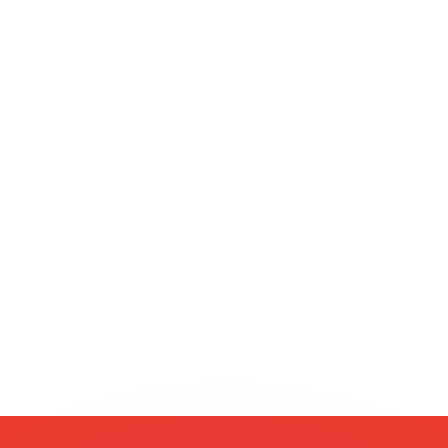
si dei concorrenti.
i mercato. Tale conversione ha uno scopo puramente informat