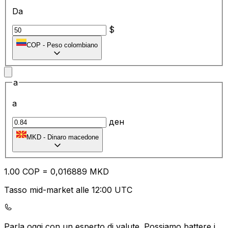
Da
$
COP
-
Peso colombiano
a
a
ден
MKD
-
Dinaro macedone
1.00
COP
=
0,
016889
MKD
Tasso mid-market alle 12:00 UTC
Parla oggi con un esperto di valute.
Possiamo battere i