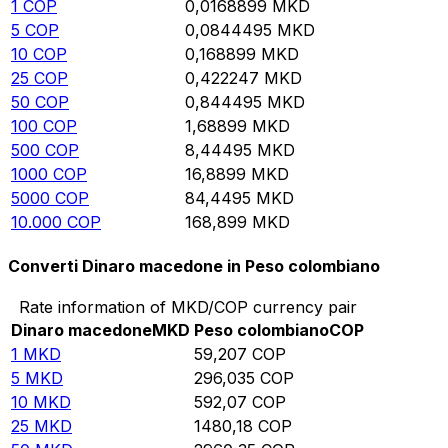
1
COP
0,0168899
MKD
5
COP
0,0844495
MKD
10
COP
0,168899
MKD
25
COP
0,422247
MKD
50
COP
0,844495
MKD
100
COP
1,68899
MKD
500
COP
8,44495
MKD
1000
COP
16,8899
MKD
5000
COP
84,4495
MKD
10.000
COP
168,899
MKD
Converti Dinaro macedone in Peso colombiano
Rate information of MKD/COP currency pair
Dinaro macedone
MKD
Peso colombiano
COP
1
MKD
59,207
COP
5
MKD
296,035
COP
10
MKD
592,07
COP
25
MKD
1480,18
COP