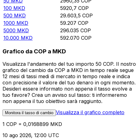
50
MKD
2960,35
COP
100
MKD
5920,7
COP
500
MKD
29.603,5
COP
1000
MKD
59.207
COP
5000
MKD
296.035
COP
10.000
MKD
592.070
COP
Grafico da COP a MKD
Visualizza l'andamento del tuo importo 50 COP. Il nostro
grafico del cambio da COP a MKD in tempo reale segue
12 mesi di tassi medi di mercato in tempo reale e indica
con precisione il valore del tuo denaro in ogni momento.
Desideri essere informato non appena il tasso evolve a
tuo favore? Crea un avviso sul tasso: ti informeremo
non appena il tuo obiettivo sarà raggiunto.
Visualizza il grafico completo
Monitora il tasso di cambio
1 COP = 0,0168899 MKD
10 ago 2026, 12:00 UTC