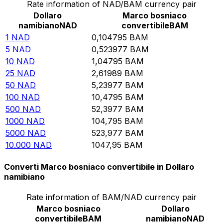
Rate information of NAD/BAM currency pair
Dollaro
Marco bosniaco
namibiano
NAD
convertibile
BAM
1
NAD
0,104795
BAM
5
NAD
0,523977
BAM
10
NAD
1,04795
BAM
25
NAD
2,61989
BAM
50
NAD
5,23977
BAM
100
NAD
10,4795
BAM
500
NAD
52,3977
BAM
1000
NAD
104,795
BAM
5000
NAD
523,977
BAM
10.000
NAD
1047,95
BAM
Converti Marco bosniaco convertibile in Dollaro
namibiano
Rate information of BAM/NAD currency pair
Marco bosniaco
Dollaro
convertibile
BAM
namibiano
NAD