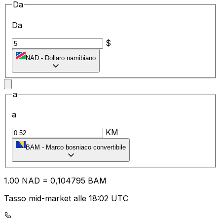
Da
Da
$
NAD
-
Dollaro namibiano
a
a
KM
BAM
-
Marco bosniaco convertibile
1.00
NAD
=
0,
104795
BAM
Tasso mid-market alle 18:02 UTC