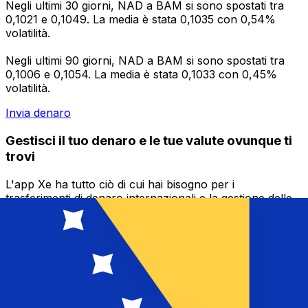
Negli ultimi 30 giorni, NAD a BAM si sono spostati tra
0,1021 e 0,1049. La media è stata 0,1035 con 0,54%
volatilità.
Negli ultimi 90 giorni, NAD a BAM si sono spostati tra
0,1006 e 0,1054. La media è stata 0,1033 con 0,45%
volatilità.
Invia denaro
Gestisci il tuo denaro e le tue valute ovunque ti
trovi
L'app Xe ha tutto ciò di cui hai bisogno per i
trasferimenti di denaro internazionali e la gestione delle
valute. Converti le valute, imposta avvisi sui tassi di
cambio e trasferisci denaro all'estero senza commissioni
nascoste. Scaricala oggi stesso!