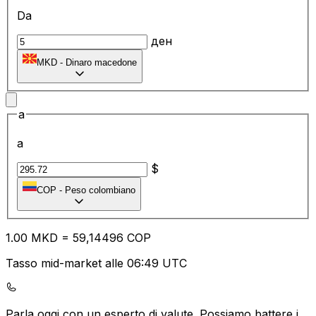
Da
ден
MKD
-
Dinaro macedone
a
a
$
COP
-
Peso colombiano
1.00
MKD
=
59
,14496
COP
Tasso mid-market alle 06:49 UTC
Parla oggi con un esperto di valute.
Possiamo battere i