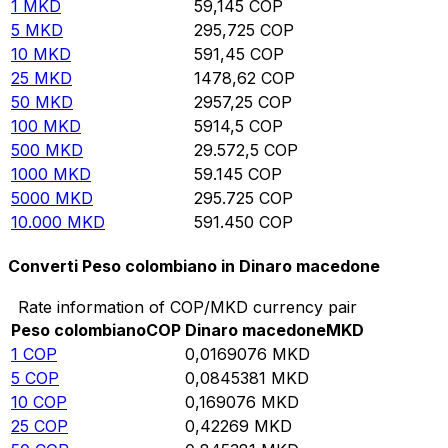
1
MKD
59,145
COP
5
MKD
295,725
COP
10
MKD
591,45
COP
25
MKD
1478,62
COP
50
MKD
2957,25
COP
100
MKD
5914,5
COP
500
MKD
29.572,5
COP
1000
MKD
59.145
COP
5000
MKD
295.725
COP
10.000
MKD
591.450
COP
Converti Peso colombiano in Dinaro macedone
Rate information of COP/MKD currency pair
Peso colombiano
COP
Dinaro macedone
MKD
1
COP
0,0169076
MKD
5
COP
0,0845381
MKD
10
COP
0,169076
MKD
25
COP
0,42269
MKD