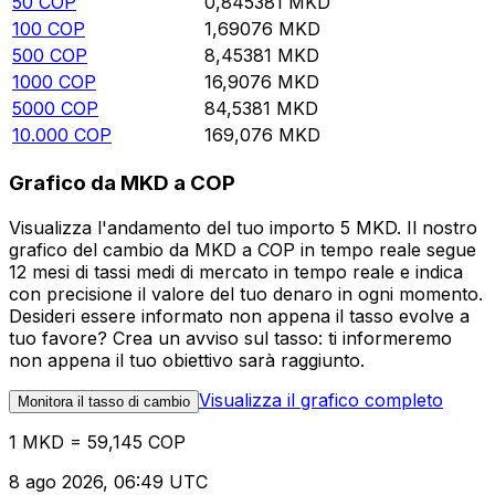
50
COP
0,845381
MKD
100
COP
1,69076
MKD
500
COP
8,45381
MKD
1000
COP
16,9076
MKD
5000
COP
84,5381
MKD
10.000
COP
169,076
MKD
Grafico da MKD a COP
Visualizza l'andamento del tuo importo 5 MKD. Il nostro
grafico del cambio da MKD a COP in tempo reale segue
12 mesi di tassi medi di mercato in tempo reale e indica
con precisione il valore del tuo denaro in ogni momento.
Desideri essere informato non appena il tasso evolve a
tuo favore? Crea un avviso sul tasso: ti informeremo
non appena il tuo obiettivo sarà raggiunto.
Visualizza il grafico completo
Monitora il tasso di cambio
1 MKD = 59,145 COP
8 ago 2026, 06:49 UTC