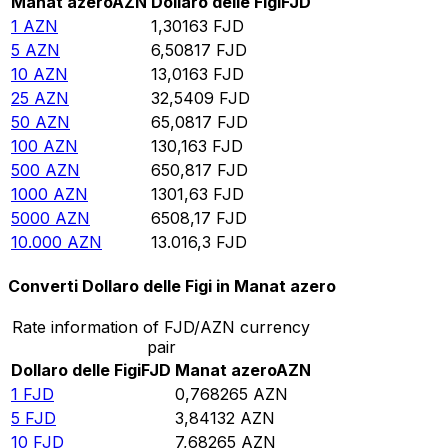
Manat azero
AZN
Dollaro delle Figi
FJD
1
AZN
1,30163
FJD
5
AZN
6,50817
FJD
10
AZN
13,0163
FJD
25
AZN
32,5409
FJD
50
AZN
65,0817
FJD
100
AZN
130,163
FJD
500
AZN
650,817
FJD
1000
AZN
1301,63
FJD
5000
AZN
6508,17
FJD
10.000
AZN
13.016,3
FJD
Converti Dollaro delle Figi in Manat azero
Rate information of FJD/AZN currency
pair
Dollaro delle Figi
FJD
Manat azero
AZN
1
FJD
0,768265
AZN
5
FJD
3,84132
AZN
10
FJD
7,68265
AZN