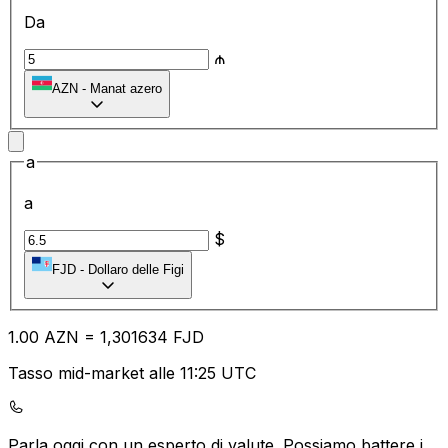
Da
₼
AZN
-
Manat azero
a
a
$
FJD
-
Dollaro delle Figi
1.00
AZN
=
1,
301634
FJD
Tasso mid-market alle 11:25 UTC
Parla oggi con un esperto di valute.
Possiamo battere i