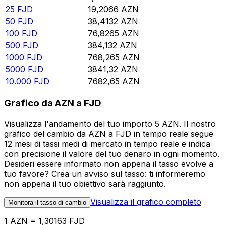
25
FJD
19,2066
AZN
50
FJD
38,4132
AZN
100
FJD
76,8265
AZN
500
FJD
384,132
AZN
1000
FJD
768,265
AZN
5000
FJD
3841,32
AZN
10.000
FJD
7682,65
AZN
Grafico da AZN a FJD
Visualizza l'andamento del tuo importo 5 AZN. Il nostro
grafico del cambio da AZN a FJD in tempo reale segue
12 mesi di tassi medi di mercato in tempo reale e indica
con precisione il valore del tuo denaro in ogni momento.
Desideri essere informato non appena il tasso evolve a
tuo favore? Crea un avviso sul tasso: ti informeremo
non appena il tuo obiettivo sarà raggiunto.
Visualizza il grafico completo
Monitora il tasso di cambio
1 AZN = 1,30163 FJD