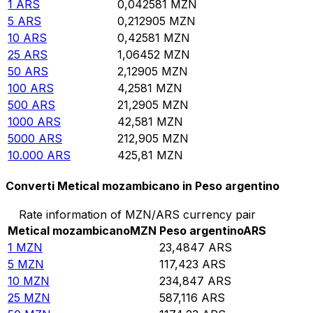
1
ARS
0,042581
MZN
5
ARS
0,212905
MZN
10
ARS
0,42581
MZN
25
ARS
1,06452
MZN
50
ARS
2,12905
MZN
100
ARS
4,2581
MZN
500
ARS
21,2905
MZN
1000
ARS
42,581
MZN
5000
ARS
212,905
MZN
10.000
ARS
425,81
MZN
Converti Metical mozambicano in Peso argentino
Rate information of MZN/ARS currency pair
Metical mozambicano
MZN
Peso argentino
ARS
1
MZN
23,4847
ARS
5
MZN
117,423
ARS
10
MZN
234,847
ARS
25
MZN
587,116
ARS