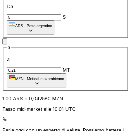
Da
$
ARS
-
Peso argentino
a
a
MT
MZN
-
Metical mozambicano
1.00
ARS
=
0,
042580
MZN
Tasso mid-market alle 10:01 UTC
Parla oggi con un esperto di valute.
Possiamo battere i