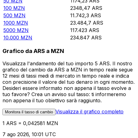
50
MZN
1174,23
ARS
100
MZN
2348,47
ARS
500
MZN
11.742,3
ARS
1000
MZN
23.484,7
ARS
5000
MZN
117.423
ARS
10.000
MZN
234.847
ARS
Grafico da ARS a MZN
Visualizza l'andamento del tuo importo 5 ARS. Il nostro
grafico del cambio da ARS a MZN in tempo reale segue
12 mesi di tassi medi di mercato in tempo reale e indica
con precisione il valore del tuo denaro in ogni momento.
Desideri essere informato non appena il tasso evolve a
tuo favore? Crea un avviso sul tasso: ti informeremo
non appena il tuo obiettivo sarà raggiunto.
Visualizza il grafico completo
Monitora il tasso di cambio
1 ARS = 0,042581 MZN
7 ago 2026, 10:01 UTC