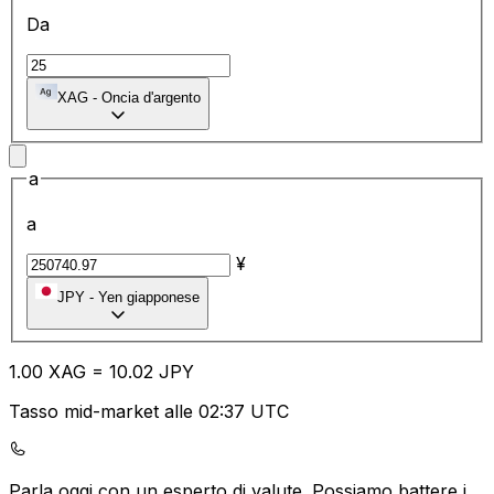
Da
XAG
-
Oncia d'argento
a
a
¥
JPY
-
Yen giapponese
1.00
XAG
=
10.02
JPY
Tasso mid-market alle 02:37 UTC
Parla oggi con un esperto di valute.
Possiamo battere i