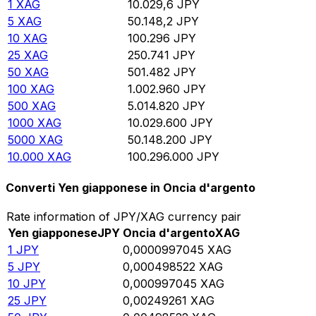
1
XAG
10.029,6
JPY
5
XAG
50.148,2
JPY
10
XAG
100.296
JPY
25
XAG
250.741
JPY
50
XAG
501.482
JPY
100
XAG
1.002.960
JPY
500
XAG
5.014.820
JPY
1000
XAG
10.029.600
JPY
5000
XAG
50.148.200
JPY
10.000
XAG
100.296.000
JPY
Converti Yen giapponese in Oncia d'argento
Rate information of JPY/XAG currency pair
Yen giapponese
JPY
Oncia d'argento
XAG
1
JPY
0,0000997045
XAG
5
JPY
0,000498522
XAG
10
JPY
0,000997045
XAG
25
JPY
0,00249261
XAG