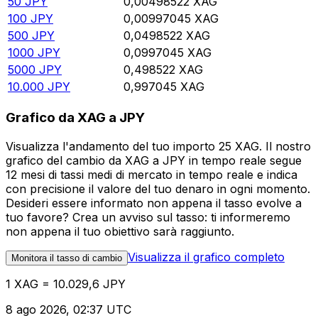
50
JPY
0,00498522
XAG
100
JPY
0,00997045
XAG
500
JPY
0,0498522
XAG
1000
JPY
0,0997045
XAG
5000
JPY
0,498522
XAG
10.000
JPY
0,997045
XAG
Grafico da XAG a JPY
Visualizza l'andamento del tuo importo 25 XAG. Il nostro
grafico del cambio da XAG a JPY in tempo reale segue
12 mesi di tassi medi di mercato in tempo reale e indica
con precisione il valore del tuo denaro in ogni momento.
Desideri essere informato non appena il tasso evolve a
tuo favore? Crea un avviso sul tasso: ti informeremo
non appena il tuo obiettivo sarà raggiunto.
Visualizza il grafico completo
Monitora il tasso di cambio
1 XAG = 10.029,6 JPY
8 ago 2026, 02:37 UTC