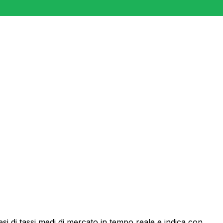
i di tassi medi di mercato in tempo reale e indica con