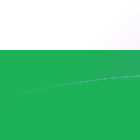
Tassi di cambio da CZK a LSL oggi
Converti Corona ceca in Loti lesothiano
Rate information of CZK/LSL currency
pair
Corona ceca
CZK
Loti lesothiano
LSL
1
CZK
0,770176
LSL
5
CZK
3,85088
LSL
10
CZK
7,70176
LSL
25
CZK
19,2544
LSL
50
CZK
38,5088
LSL
100
CZK
77,0176
LSL
500
CZK
385,088
LSL
1000
CZK
770,176
LSL
5000
CZK
3850,88
LSL
10.000
CZK
7701,76
LSL