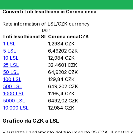
Converti Loti lesothiano in Corona ceca
Rate information of LSL/CZK currency
pair
Loti lesothiano
LSL
Corona ceca
CZK
1
LSL
1,2984
CZK
5
LSL
6,49202
CZK
10
LSL
12,984
CZK
25
LSL
32,4601
CZK
50
LSL
64,9202
CZK
100
LSL
129,84
CZK
500
LSL
649,202
CZK
1000
LSL
1298,4
CZK
5000
LSL
6492,02
CZK
10.000
LSL
12.984
CZK
Grafico da CZK a LSL
Visualizza l'andamento del tuo importo 25 CZK. Il nostro 