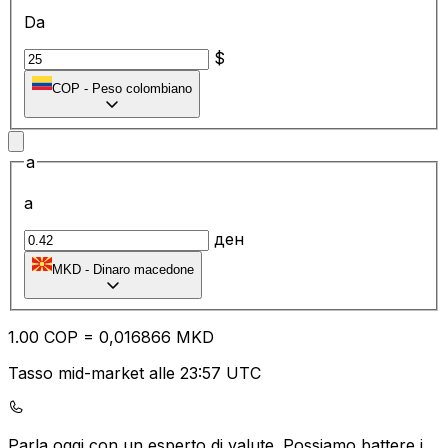
Da
$
COP
-
Peso colombiano
a
a
ден
MKD
-
Dinaro macedone
1.00
COP
=
0,
016866
MKD
Tasso mid-market alle 23:57 UTC
Parla oggi con un esperto di valute.
Possiamo battere i