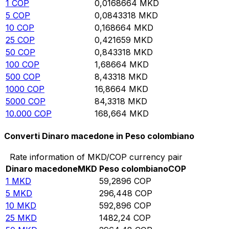
1
COP
0,0168664
MKD
5
COP
0,0843318
MKD
10
COP
0,168664
MKD
25
COP
0,421659
MKD
50
COP
0,843318
MKD
100
COP
1,68664
MKD
500
COP
8,43318
MKD
1000
COP
16,8664
MKD
5000
COP
84,3318
MKD
10.000
COP
168,664
MKD
Converti Dinaro macedone in Peso colombiano
Rate information of MKD/COP currency pair
Dinaro macedone
MKD
Peso colombiano
COP
1
MKD
59,2896
COP
5
MKD
296,448
COP
10
MKD
592,896
COP
25
MKD
1482,24
COP