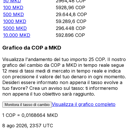
50
MKD
2964,48
COP
100
MKD
5928,96
COP
500
MKD
29.644,8
COP
1000
MKD
59.289,6
COP
5000
MKD
296.448
COP
10.000
MKD
592.896
COP
Grafico da COP a MKD
Visualizza l'andamento del tuo importo 25 COP. Il nostro
grafico del cambio da COP a MKD in tempo reale segue
12 mesi di tassi medi di mercato in tempo reale e indica
con precisione il valore del tuo denaro in ogni momento.
Desideri essere informato non appena il tasso evolve a
tuo favore? Crea un avviso sul tasso: ti informeremo
non appena il tuo obiettivo sarà raggiunto.
Visualizza il grafico completo
Monitora il tasso di cambio
1 COP = 0,0168664 MKD
8 ago 2026, 23:57 UTC