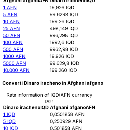
Afghani afgano
AFN
Dinaro iracheno
IQD
1
AFN
19,926
IQD
5
AFN
99,6298
IQD
10
AFN
199,26
IQD
25
AFN
498,149
IQD
50
AFN
996,298
IQD
100
AFN
1992,6
IQD
500
AFN
9962,98
IQD
1000
AFN
19.926
IQD
5000
AFN
99.629,8
IQD
10.000
AFN
199.260
IQD
Converti Dinaro iracheno in Afghani afgano
Rate information of IQD/AFN currency
pair
Dinaro iracheno
IQD
Afghani afgano
AFN
1
IQD
0,0501858
AFN
5
IQD
0,250929
AFN
10
IQD
0,501858
AFN