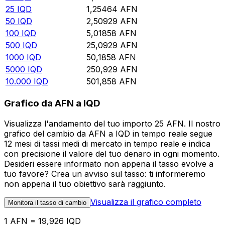
25
IQD
1,25464
AFN
50
IQD
2,50929
AFN
100
IQD
5,01858
AFN
500
IQD
25,0929
AFN
1000
IQD
50,1858
AFN
5000
IQD
250,929
AFN
10.000
IQD
501,858
AFN
Grafico da AFN a IQD
Visualizza l'andamento del tuo importo 25 AFN. Il nostro
grafico del cambio da AFN a IQD in tempo reale segue
12 mesi di tassi medi di mercato in tempo reale e indica
con precisione il valore del tuo denaro in ogni momento.
Desideri essere informato non appena il tasso evolve a
tuo favore? Crea un avviso sul tasso: ti informeremo
non appena il tuo obiettivo sarà raggiunto.
Visualizza il grafico completo
Monitora il tasso di cambio
1 AFN = 19,926 IQD