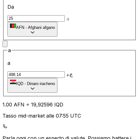
Da
؋
AFN
-
Afghani afgano
a
a
ع.د
IQD
-
Dinaro iracheno
1.00
AFN
=
19
,92596
IQD
Tasso mid-market alle 07:55 UTC
Parla oggi con un esperto di valute.
Possiamo battere i