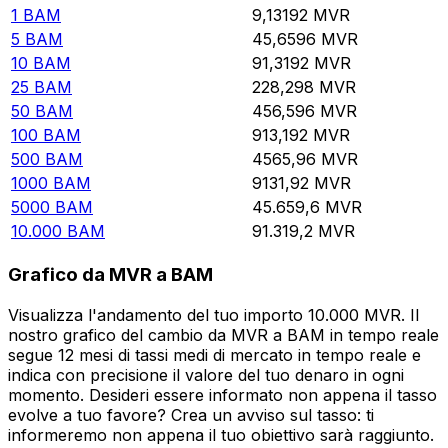
1
BAM
9,13192
MVR
5
BAM
45,6596
MVR
10
BAM
91,3192
MVR
25
BAM
228,298
MVR
50
BAM
456,596
MVR
100
BAM
913,192
MVR
500
BAM
4565,96
MVR
1000
BAM
9131,92
MVR
5000
BAM
45.659,6
MVR
10.000
BAM
91.319,2
MVR
Grafico da MVR a BAM
Visualizza l'andamento del tuo importo 10.000 MVR. Il
nostro grafico del cambio da MVR a BAM in tempo reale
segue 12 mesi di tassi medi di mercato in tempo reale e
indica con precisione il valore del tuo denaro in ogni
momento. Desideri essere informato non appena il tasso
evolve a tuo favore? Crea un avviso sul tasso: ti
informeremo non appena il tuo obiettivo sarà raggiunto.