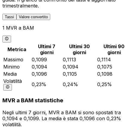
trimestralmente.
Tassi
Valore convertito
1 MVR a BAM
Ultimi 7
Ultimi 30
Ultimi 90
Metrica
giorni
giorni
giorni
Massimo
0,1099
0,1113
0,1114
Minimo
0,1094
0,1094
0,1075
Media
0,1096
0,1105
0,1098
Volatilità
0,23%
0,24%
0,25%
MVR a BAM statistiche
Negli ultimi 7 giorni, MVR a BAM si sono spostati tra
0,1094 e 0,1099. La media è stata 0,1096 con 0,23%
volatilità.