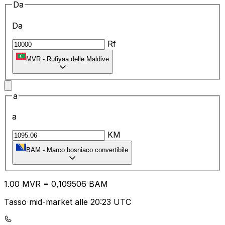
Da
Da
Rf
MVR
-
Rufiyaa delle Maldive
a
a
KM
BAM
-
Marco bosniaco convertibile
1.00
MVR
=
0,
109506
BAM
Tasso mid-market alle 20:23 UTC