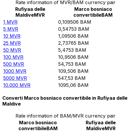
Rate information of MVR/BAM currency pair
Rufiyaa delle
Marco bosniaco
Maldive
MVR
convertibile
BAM
1
MVR
0,109506
BAM
5
MVR
0,54753
BAM
10
MVR
1,09506
BAM
25
MVR
2,73765
BAM
50
MVR
5,4753
BAM
100
MVR
10,9506
BAM
500
MVR
54,753
BAM
1000
MVR
109,506
BAM
5000
MVR
547,53
BAM
10.000
MVR
1095,06
BAM
Converti Marco bosniaco convertibile in Rufiyaa delle
Maldive
Rate information of BAM/MVR currency pair
Marco bosniaco
Rufiyaa delle
convertibile
BAM
Maldive
MVR