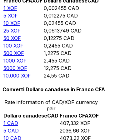
Franco CFA
XOF
Dollaro canadese
CAD
1
XOF
0,002455
CAD
5
XOF
0,012275
CAD
10
XOF
0,02455
CAD
25
XOF
0,0613749
CAD
50
XOF
0,12275
CAD
100
XOF
0,2455
CAD
500
XOF
1,2275
CAD
1000
XOF
2,455
CAD
5000
XOF
12,275
CAD
10.000
XOF
24,55
CAD
Converti Dollaro canadese in Franco CFA
Rate information of CAD/XOF currency
pair
Dollaro canadese
CAD
Franco CFA
XOF
1
CAD
407,332
XOF
5
CAD
2036,66
XOF
10
CAD
4073,32
XOF