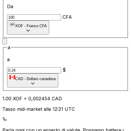
Da
CFA
XOF
-
Franco CFA
a
a
$
CAD
-
Dollaro canadese
1.00
XOF
=
0,
002454
CAD
Tasso mid-market alle 12:21 UTC
Parla oggi con un esperto di valute.
Possiamo battere i