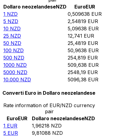
Dollaro neozelandese
NZD
Euro
EUR
1
NZD
0,509638
EUR
5
NZD
2,54819
EUR
10
NZD
5,09638
EUR
25
NZD
12,741
EUR
50
NZD
25,4819
EUR
100
NZD
50,9638
EUR
500
NZD
254,819
EUR
1000
NZD
509,638
EUR
5000
NZD
2548,19
EUR
10.000
NZD
5096,38
EUR
Converti Euro in Dollaro neozelandese
Rate information of EUR/NZD currency
pair
Euro
EUR
Dollaro neozelandese
NZD
1
EUR
1,96218
NZD
5
EUR
9,81088
NZD