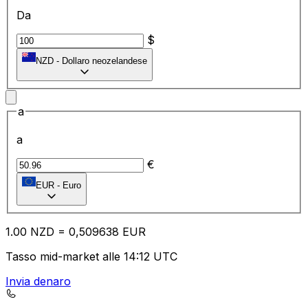
Da
$
NZD
-
Dollaro neozelandese
a
a
€
EUR
-
Euro
1.00
NZD
=
0,
509638
EUR
Tasso mid-market alle 14:12 UTC
Invia denaro