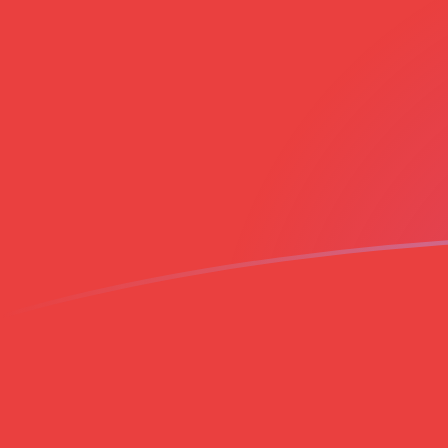
Tassi di cambio da EUR a VND oggi
Converti Euro in Dong vietnamita
Rate information of EUR/VND
currency pair
Euro
EUR
Dong vietnamita
VND
1
EUR
30.321,1
VND
5
EUR
151.606
VND
10
EUR
303.211
VND
25
EUR
758.028
VND
50
EUR
1.516.060
VND
100
EUR
3.032.110
VND
500
EUR
15.160.600
VND
1000
EUR
30.321.100
VND
5000
EUR
151.606.000
VND
10.000
EUR
303.211.000
VND