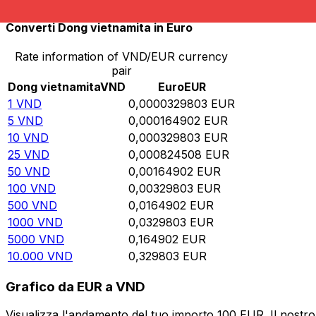
Converti Dong vietnamita in Euro
Rate information of VND/EUR currency
pair
Dong vietnamita
VND
Euro
EUR
1
VND
0,0000329803
EUR
5
VND
0,000164902
EUR
10
VND
0,000329803
EUR
25
VND
0,000824508
EUR
50
VND
0,00164902
EUR
100
VND
0,00329803
EUR
500
VND
0,0164902
EUR
1000
VND
0,0329803
EUR
5000
VND
0,164902
EUR
10.000
VND
0,329803
EUR
Grafico da EUR a VND
Visualizza l'andamento del tuo importo 100 EUR. Il nostro