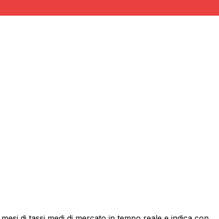
esi di tassi medi di mercato in tempo reale e indica con