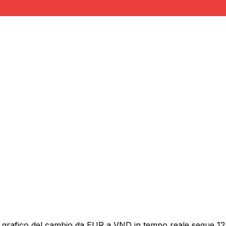
 grafico del cambio da EUR a VND in tempo reale segue 12 m