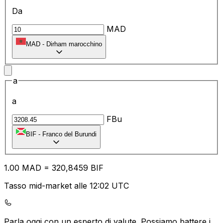
Da
MAD
MAD
-
Dirham marocchino
a
a
FBu
BIF
-
Franco del Burundi
1.00
MAD
=
32
0,8459
BIF
Tasso mid-market alle 12:02 UTC
Parla oggi con un esperto di valute.
Possiamo battere i