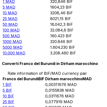
1
MAD
320,846
BIF
5
MAD
1604,23
BIF
10
MAD
3208,46
BIF
25
MAD
8021,15
BIF
50
MAD
16.042,3
BIF
100
MAD
32.084,6
BIF
500
MAD
160.423
BIF
1000
MAD
320.846
BIF
5000
MAD
1.604.230
BIF
10.000
MAD
3.208.460
BIF
Converti Franco del Burundi in Dirham marocchino
Rate information of BIF/MAD currency pair
Franco del Burundi
BIF
Dirham marocchino
MAD
1
BIF
0,00311676
MAD
5
BIF
0,0155838
MAD
10
BIF
0,0311676
MAD
25
BIF
0,077919
MAD