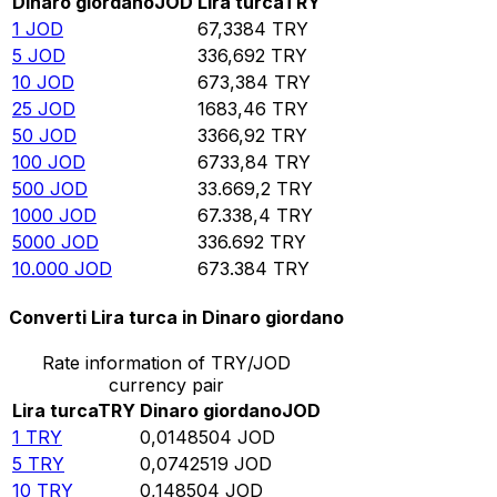
Dinaro giordano
JOD
Lira turca
TRY
1
JOD
67,3384
TRY
5
JOD
336,692
TRY
10
JOD
673,384
TRY
25
JOD
1683,46
TRY
50
JOD
3366,92
TRY
100
JOD
6733,84
TRY
500
JOD
33.669,2
TRY
1000
JOD
67.338,4
TRY
5000
JOD
336.692
TRY
10.000
JOD
673.384
TRY
Converti Lira turca in Dinaro giordano
Rate information of TRY/JOD
currency pair
Lira turca
TRY
Dinaro giordano
JOD
1
TRY
0,0148504
JOD
5
TRY
0,0742519
JOD
10
TRY
0,148504
JOD