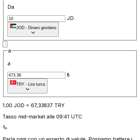
Da
JD
JOD
-
Dinaro giordano
a
a
₺
TRY
-
Lira turca
1.00
JOD
=
67
,33837
TRY
Tasso mid-market alle 09:41 UTC
Parla oggi con un esperto di valute.
Possiamo battere i