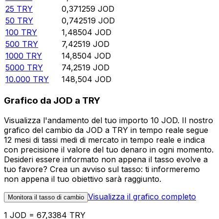
25
TRY
0,371259
JOD
50
TRY
0,742519
JOD
100
TRY
1,48504
JOD
500
TRY
7,42519
JOD
1000
TRY
14,8504
JOD
5000
TRY
74,2519
JOD
10.000
TRY
148,504
JOD
Grafico da JOD a TRY
Visualizza l'andamento del tuo importo 10 JOD. Il nostro
grafico del cambio da JOD a TRY in tempo reale segue
12 mesi di tassi medi di mercato in tempo reale e indica
con precisione il valore del tuo denaro in ogni momento.
Desideri essere informato non appena il tasso evolve a
tuo favore? Crea un avviso sul tasso: ti informeremo
non appena il tuo obiettivo sarà raggiunto.
Visualizza il grafico completo
Monitora il tasso di cambio
1 JOD = 67,3384 TRY