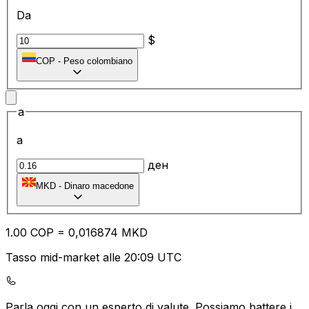
Da
$
COP
-
Peso colombiano
a
a
ден
MKD
-
Dinaro macedone
1.00
COP
=
0,
016874
MKD
Tasso mid-market alle 20:09 UTC
Parla oggi con un esperto di valute.
Possiamo battere i