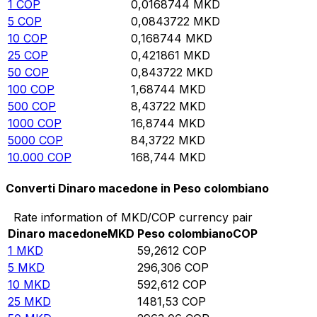
1
COP
0,0168744
MKD
5
COP
0,0843722
MKD
10
COP
0,168744
MKD
25
COP
0,421861
MKD
50
COP
0,843722
MKD
100
COP
1,68744
MKD
500
COP
8,43722
MKD
1000
COP
16,8744
MKD
5000
COP
84,3722
MKD
10.000
COP
168,744
MKD
Converti Dinaro macedone in Peso colombiano
Rate information of MKD/COP currency pair
Dinaro macedone
MKD
Peso colombiano
COP
1
MKD
59,2612
COP
5
MKD
296,306
COP
10
MKD
592,612
COP
25
MKD
1481,53
COP