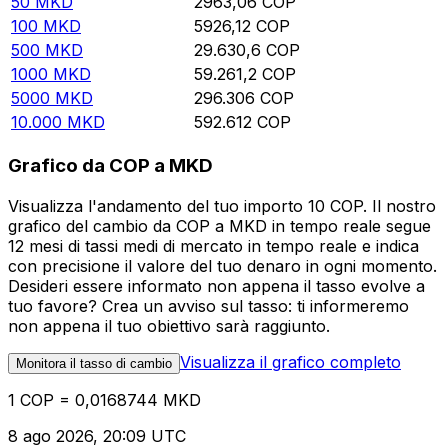
50
MKD
2963,06
COP
100
MKD
5926,12
COP
500
MKD
29.630,6
COP
1000
MKD
59.261,2
COP
5000
MKD
296.306
COP
10.000
MKD
592.612
COP
Grafico da COP a MKD
Visualizza l'andamento del tuo importo 10 COP. Il nostro
grafico del cambio da COP a MKD in tempo reale segue
12 mesi di tassi medi di mercato in tempo reale e indica
con precisione il valore del tuo denaro in ogni momento.
Desideri essere informato non appena il tasso evolve a
tuo favore? Crea un avviso sul tasso: ti informeremo
non appena il tuo obiettivo sarà raggiunto.
Visualizza il grafico completo
Monitora il tasso di cambio
1 COP = 0,0168744 MKD
8 ago 2026, 20:09 UTC