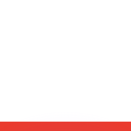
si dei concorrenti.
i mercato. Tale conversione ha uno scopo puramente informat