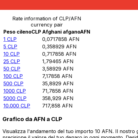
Converti Peso cileno in Afghani afgano
Rate information of CLP/AFN
currency pair
Peso cileno
CLP
Afghani afgano
AFN
1
CLP
0,0717858
AFN
5
CLP
0,358929
AFN
10
CLP
0,717858
AFN
25
CLP
1,79465
AFN
50
CLP
3,58929
AFN
100
CLP
7,17858
AFN
500
CLP
35,8929
AFN
1000
CLP
71,7858
AFN
5000
CLP
358,929
AFN
10.000
CLP
717,858
AFN
Grafico da AFN a CLP
Visualizza l'andamento del tuo importo 10 AFN. Il nostro 
precisione il valore del tuo denaro in ogni momento. Desi