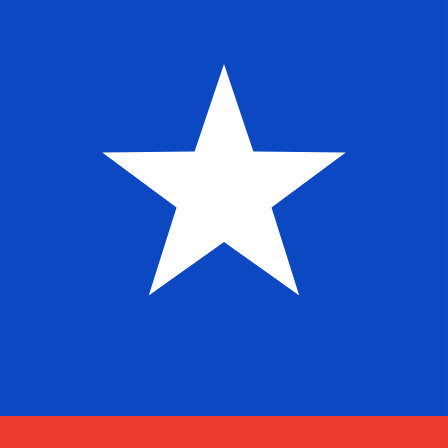
$
CLP
-
Peso cileno
1.00
AFN
=
13
,93033
CLP
Tasso mid-market alle 21:01 UTC
Parla oggi con un esperto di valute.
Possiamo battere i tas
Prenota una chiamata
Per il nostro convertitore utilizziamo il tasso medio d
denaro.
Verifica i tassi di cambio per i trasferimenti.
Sapevi che puoi inviare denaro all'estero con Xe?
Registrati oggi