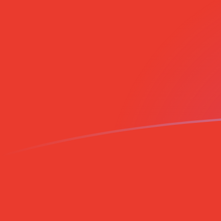
Tassi di cambio da AFN a CLP oggi
Converti Afghani afgano in Peso cileno
Rate information of AFN/CLP
currency pair
Afghani afgano
AFN
Peso cileno
CLP
1
AFN
13,9303
CLP
5
AFN
69,6517
CLP
10
AFN
139,303
CLP
25
AFN
348,258
CLP
50
AFN
696,517
CLP
100
AFN
1393,03
CLP
500
AFN
6965,17
CLP
1000
AFN
13.930,3
CLP
5000
AFN
69.651,7
CLP
10.000
AFN
139.303
CLP