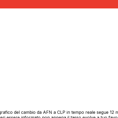
grafico del cambio da AFN a CLP in tempo reale segue 12 me
deri essere informato non appena il tasso evolve a tuo fav