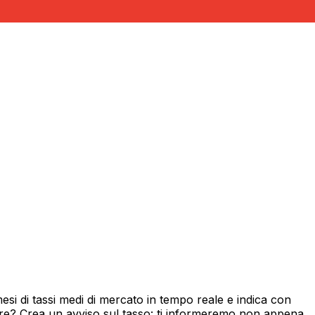
si di tassi medi di mercato in tempo reale e indica con
ore? Crea un avviso sul tasso: ti informeremo non appena