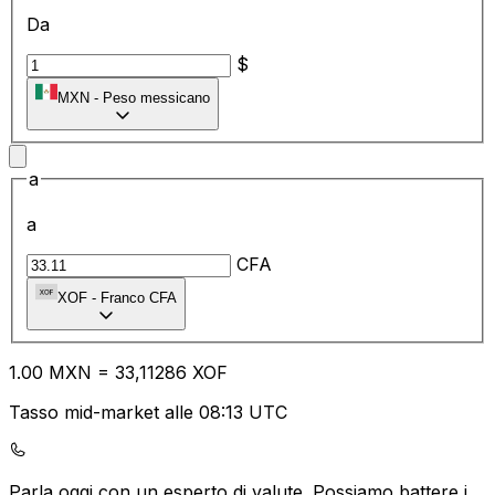
Da
$
MXN
-
Peso messicano
a
a
CFA
XOF
-
Franco CFA
1.00
MXN
=
33
,11286
XOF
Tasso mid-market alle 08:13 UTC
Parla oggi con un esperto di valute.
Possiamo battere i