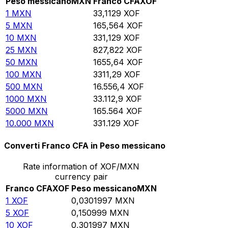
Peso messicano
MXN
Franco CFA
XOF
1
MXN
33,1129
XOF
5
MXN
165,564
XOF
10
MXN
331,129
XOF
25
MXN
827,822
XOF
50
MXN
1655,64
XOF
100
MXN
3311,29
XOF
500
MXN
16.556,4
XOF
1000
MXN
33.112,9
XOF
5000
MXN
165.564
XOF
10.000
MXN
331.129
XOF
Converti Franco CFA in Peso messicano
Rate information of XOF/MXN
currency pair
Franco CFA
XOF
Peso messicano
MXN
1
XOF
0,0301997
MXN
5
XOF
0,150999
MXN
10
XOF
0,301997
MXN