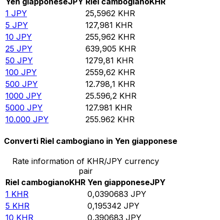
Yen giapponese
JPY
Riel cambogiano
KHR
1
JPY
25,5962
KHR
5
JPY
127,981
KHR
10
JPY
255,962
KHR
25
JPY
639,905
KHR
50
JPY
1279,81
KHR
100
JPY
2559,62
KHR
500
JPY
12.798,1
KHR
1000
JPY
25.596,2
KHR
5000
JPY
127.981
KHR
10.000
JPY
255.962
KHR
Converti Riel cambogiano in Yen giapponese
Rate information of KHR/JPY currency
pair
Riel cambogiano
KHR
Yen giapponese
JPY
1
KHR
0,0390683
JPY
5
KHR
0,195342
JPY
10
KHR
0,390683
JPY