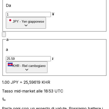
Da
¥
JPY
-
Yen giapponese
a
a
៛
KHR
-
Riel cambogiano
1.00
JPY
=
25
,59619
KHR
Tasso mid-market alle 18:53 UTC
Parla oggi con un esperto di valute.
Possiamo battere i