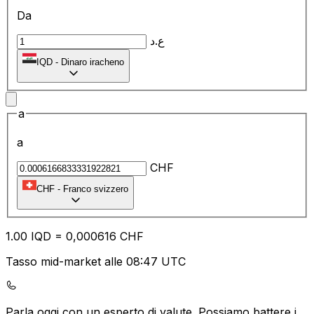
Da
ع.د
IQD
-
Dinaro iracheno
a
a
CHF
CHF
-
Franco svizzero
1.00
IQD
=
0,
000616
CHF
Tasso mid-market alle 08:47 UTC
Parla oggi con un esperto di valute.
Possiamo battere i