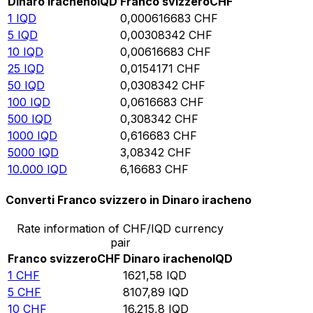
Dinaro iracheno
IQD
Franco svizzero
CHF
1
IQD
0,000616683
CHF
5
IQD
0,00308342
CHF
10
IQD
0,00616683
CHF
25
IQD
0,0154171
CHF
50
IQD
0,0308342
CHF
100
IQD
0,0616683
CHF
500
IQD
0,308342
CHF
1000
IQD
0,616683
CHF
5000
IQD
3,08342
CHF
10.000
IQD
6,16683
CHF
Converti Franco svizzero in Dinaro iracheno
Rate information of CHF/IQD currency
pair
Franco svizzero
CHF
Dinaro iracheno
IQD
1
CHF
1621,58
IQD
5
CHF
8107,89
IQD
10
CHF
16.215,8
IQD