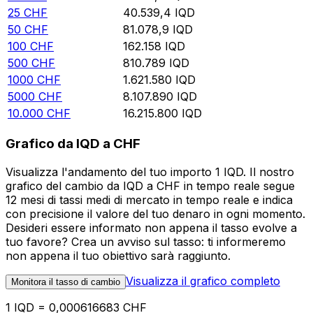
25
CHF
40.539,4
IQD
50
CHF
81.078,9
IQD
100
CHF
162.158
IQD
500
CHF
810.789
IQD
1000
CHF
1.621.580
IQD
5000
CHF
8.107.890
IQD
10.000
CHF
16.215.800
IQD
Grafico da IQD a CHF
Visualizza l'andamento del tuo importo 1 IQD. Il nostro
grafico del cambio da IQD a CHF in tempo reale segue
12 mesi di tassi medi di mercato in tempo reale e indica
con precisione il valore del tuo denaro in ogni momento.
Desideri essere informato non appena il tasso evolve a
tuo favore? Crea un avviso sul tasso: ti informeremo
non appena il tuo obiettivo sarà raggiunto.
Visualizza il grafico completo
Monitora il tasso di cambio
1 IQD = 0,000616683 CHF