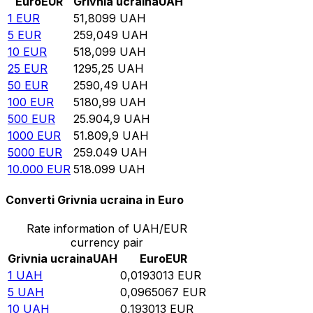
Euro
EUR
Grivnia ucraina
UAH
1
EUR
51,8099
UAH
5
EUR
259,049
UAH
10
EUR
518,099
UAH
25
EUR
1295,25
UAH
50
EUR
2590,49
UAH
100
EUR
5180,99
UAH
500
EUR
25.904,9
UAH
1000
EUR
51.809,9
UAH
5000
EUR
259.049
UAH
10.000
EUR
518.099
UAH
Converti Grivnia ucraina in Euro
Rate information of UAH/EUR
currency pair
Grivnia ucraina
UAH
Euro
EUR
1
UAH
0,0193013
EUR
5
UAH
0,0965067
EUR
10
UAH
0,193013
EUR