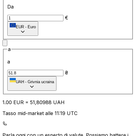
Da
€
EUR
-
Euro
a
a
₴
UAH
-
Grivnia ucraina
1.00
EUR
=
51
,80988
UAH
Tasso mid-market alle 11:19 UTC
Parla oggi con un esperto di valute.
Possiamo battere i