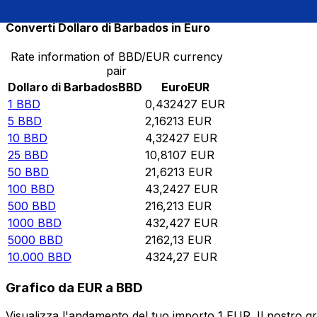
Converti Dollaro di Barbados in Euro
Rate information of BBD/EUR currency
pair
Dollaro di Barbados
BBD
Euro
EUR
1
BBD
0,432427
EUR
5
BBD
2,16213
EUR
10
BBD
4,32427
EUR
25
BBD
10,8107
EUR
50
BBD
21,6213
EUR
100
BBD
43,2427
EUR
500
BBD
216,213
EUR
1000
BBD
432,427
EUR
5000
BBD
2162,13
EUR
10.000
BBD
4324,27
EUR
Grafico da EUR a BBD
Visualizza l'andamento del tuo importo 1 EUR. Il nostro g