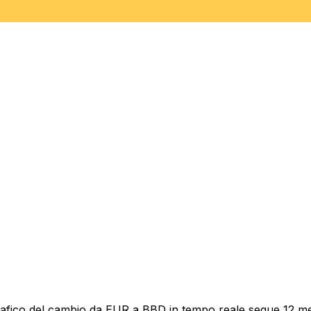
rafico del cambio da EUR a BBD in tempo reale segue 12 mesi