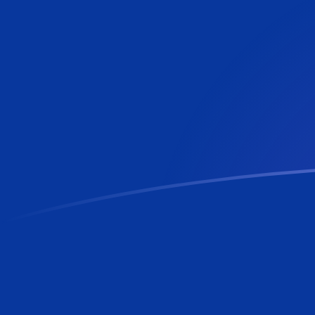
Tassi di cambio da EUR a BBD oggi
Converti Euro in Dollaro di Barbados
Rate information of EUR/BBD
currency pair
Euro
EUR
Dollaro di Barbados
BBD
1
EUR
2,31253
BBD
5
EUR
11,5626
BBD
10
EUR
23,1253
BBD
25
EUR
57,8132
BBD
50
EUR
115,626
BBD
100
EUR
231,253
BBD
500
EUR
1156,26
BBD
1000
EUR
2312,53
BBD
5000
EUR
11.562,6
BBD
10.000
EUR
23.125,3
BBD