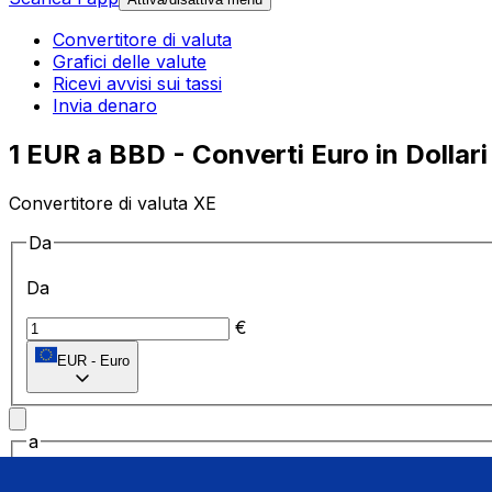
Convertitore di valuta
Grafici delle valute
Ricevi avvisi sui tassi
Invia denaro
1 EUR a BBD - Converti Euro in Dollar
Convertitore di valuta XE
Da
Da
€
EUR
-
Euro
a
a