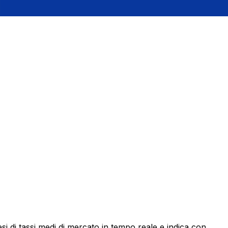
 di tassi medi di mercato in tempo reale e indica con