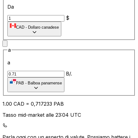
Da
$
CAD
-
Dollaro canadese
a
a
B/.
PAB
-
Balboa panamense
1.00
CAD
=
0,
717233
PAB
Tasso mid-market alle 23:04 UTC
Parla oggi con un esperto di valute.
Possiamo battere i