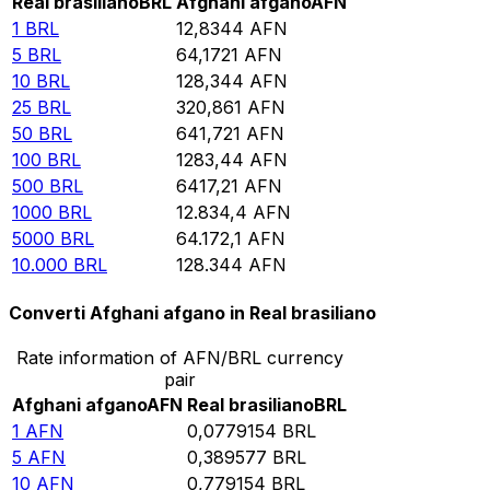
Real brasiliano
BRL
Afghani afgano
AFN
1
BRL
12,8344
AFN
5
BRL
64,1721
AFN
10
BRL
128,344
AFN
25
BRL
320,861
AFN
50
BRL
641,721
AFN
100
BRL
1283,44
AFN
500
BRL
6417,21
AFN
1000
BRL
12.834,4
AFN
5000
BRL
64.172,1
AFN
10.000
BRL
128.344
AFN
Converti Afghani afgano in Real brasiliano
Rate information of AFN/BRL currency
pair
Afghani afgano
AFN
Real brasiliano
BRL
1
AFN
0,0779154
BRL
5
AFN
0,389577
BRL
10
AFN
0,779154
BRL