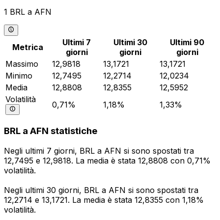
1 BRL a AFN
Ultimi 7
Ultimi 30
Ultimi 90
Metrica
giorni
giorni
giorni
Massimo
12,9818
13,1721
13,1721
Minimo
12,7495
12,2714
12,0234
Media
12,8808
12,8355
12,5952
Volatilità
0,71%
1,18%
1,33%
BRL a AFN statistiche
Negli ultimi 7 giorni, BRL a AFN si sono spostati tra
12,7495 e 12,9818. La media è stata 12,8808 con 0,71%
volatilità.
Negli ultimi 30 giorni, BRL a AFN si sono spostati tra
12,2714 e 13,1721. La media è stata 12,8355 con 1,18%
volatilità.