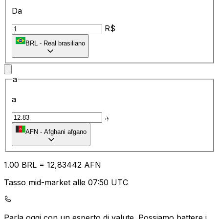
Da
R$
BRL
-
Real brasiliano
a
a
؋
AFN
-
Afghani afgano
1.00
BRL
=
12
,83442
AFN
Tasso mid-market alle 07:50 UTC
Parla oggi con un esperto di valute.
Possiamo battere i