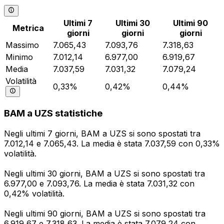
Ultimi 7
Ultimi 30
Ultimi 90
Metrica
giorni
giorni
giorni
Massimo
7.065,43
7.093,76
7.318,63
Minimo
7.012,14
6.977,00
6.919,67
Media
7.037,59
7.031,32
7.079,24
Volatilità
0,33%
0,42%
0,44%
BAM a UZS statistiche
Negli ultimi 7 giorni, BAM a UZS si sono spostati tra
7.012,14 e 7.065,43. La media è stata 7.037,59 con 0,33%
volatilità.
Negli ultimi 30 giorni, BAM a UZS si sono spostati tra
6.977,00 e 7.093,76. La media è stata 7.031,32 con
0,42% volatilità.
Negli ultimi 90 giorni, BAM a UZS si sono spostati tra
6.919,67 e 7.318,63. La media è stata 7.079,24 con