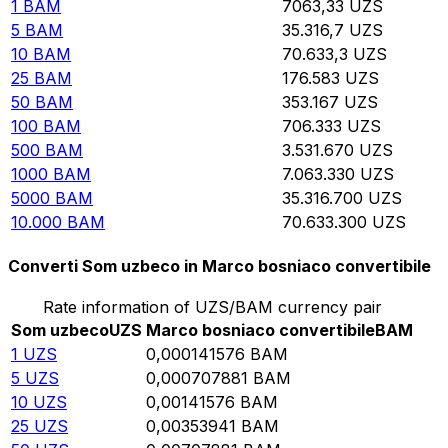
1
BAM
7063,33
UZS
5
BAM
35.316,7
UZS
10
BAM
70.633,3
UZS
25
BAM
176.583
UZS
50
BAM
353.167
UZS
100
BAM
706.333
UZS
500
BAM
3.531.670
UZS
1000
BAM
7.063.330
UZS
5000
BAM
35.316.700
UZS
10.000
BAM
70.633.300
UZS
Converti Som uzbeco in Marco bosniaco convertibile
Rate information of UZS/BAM currency pair
Som uzbeco
UZS
Marco bosniaco convertibile
BAM
1
UZS
0,000141576
BAM
5
UZS
0,000707881
BAM
10
UZS
0,00141576
BAM
25
UZS
0,00353941
BAM