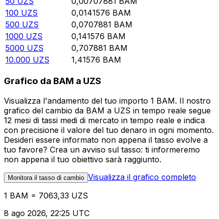
50
UZS
0,00707881
BAM
100
UZS
0,0141576
BAM
500
UZS
0,0707881
BAM
1000
UZS
0,141576
BAM
5000
UZS
0,707881
BAM
10.000
UZS
1,41576
BAM
Grafico da BAM a UZS
Visualizza l'andamento del tuo importo 1 BAM. Il nostro
grafico del cambio da BAM a UZS in tempo reale segue
12 mesi di tassi medi di mercato in tempo reale e indica
con precisione il valore del tuo denaro in ogni momento.
Desideri essere informato non appena il tasso evolve a
tuo favore? Crea un avviso sul tasso: ti informeremo
non appena il tuo obiettivo sarà raggiunto.
Visualizza il grafico completo
Monitora il tasso di cambio
1 BAM = 7063,33 UZS
8 ago 2026, 22:25 UTC