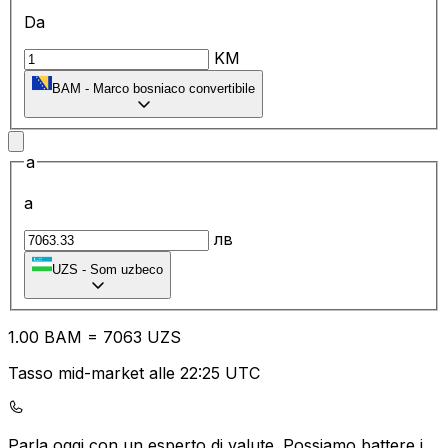
Da
KM
BAM
-
Marco bosniaco convertibile
a
a
лв
UZS
-
Som uzbeco
1.00
BAM
=
70
63
UZS
Tasso mid-market alle 22:25 UTC
Parla oggi con un esperto di valute.
Possiamo battere i