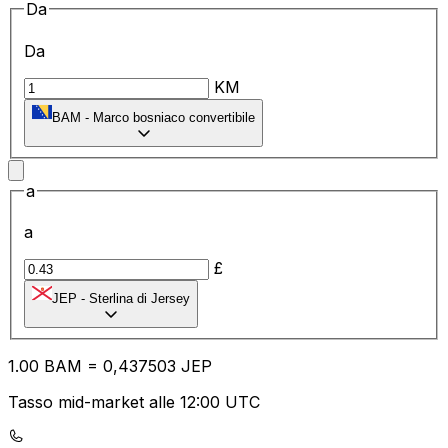
Da
Da
KM
BAM
-
Marco bosniaco convertibile
a
a
£
JEP
-
Sterlina di Jersey
1.00
BAM
=
0,
437503
JEP
Tasso mid-market alle 12:00 UTC