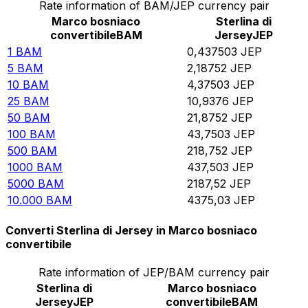
Rate information of BAM/JEP currency pair
Marco bosniaco
Sterlina di
convertibile
BAM
Jersey
JEP
1
BAM
0,437503
JEP
5
BAM
2,18752
JEP
10
BAM
4,37503
JEP
25
BAM
10,9376
JEP
50
BAM
21,8752
JEP
100
BAM
43,7503
JEP
500
BAM
218,752
JEP
1000
BAM
437,503
JEP
5000
BAM
2187,52
JEP
10.000
BAM
4375,03
JEP
Converti Sterlina di Jersey in Marco bosniaco
convertibile
Rate information of JEP/BAM currency pair
Sterlina di
Marco bosniaco
Jersey
JEP
convertibile
BAM