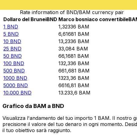
Rate information of BND/BAM currency pair
Dollaro del Brunei
BND
Marco bosniaco convertibile
BA
1
BND
1,32336
BAM
5
BND
6,61681
BAM
10
BND
13,2336
BAM
25
BND
33,084
BAM
50
BND
66,1681
BAM
100
BND
132,336
BAM
500
BND
661,681
BAM
1000
BND
1323,36
BAM
5000
BND
6616,81
BAM
10.000
BND
13.233,6
BAM
Grafico da BAM a BND
Visualizza l'andamento del tuo importo 1 BAM. Il nostro g
precisione il valore del tuo denaro in ogni momento. Desi
il tuo obiettivo sarà raggiunto.