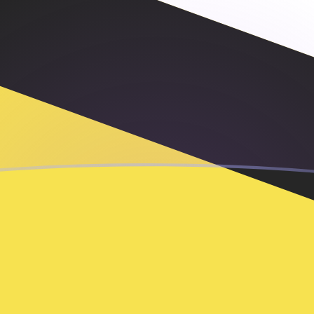
unei
D
bile