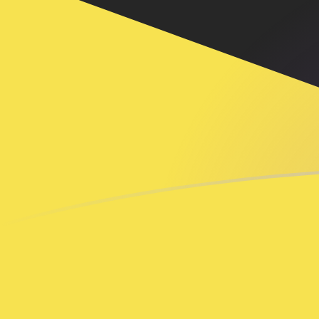
Tassi di cambio da BAM a BND oggi
Converti Marco bosniaco convertibile in Dollaro del Br
Rate information of BAM/BND currency pair
Marco bosniaco convertibile
BAM
Dollaro del Brunei
BN
1
BAM
0,755651
BND
5
BAM
3,77826
BND
10
BAM
7,55651
BND
25
BAM
18,8913
BND
50
BAM
37,7826
BND
100
BAM
75,5651
BND
500
BAM
377,826
BND
1000
BAM
755,651
BND
5000
BAM
3778,26
BND
10.000
BAM
7556,51
BND
Converti Dollaro del Brunei in Marco bosniaco converti