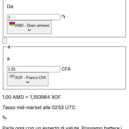
Da
֏
AMD
-
Dram armeno
a
a
CFA
XOF
-
Franco CFA
1.00
AMD
=
1,
553984
XOF
Tasso mid-market alle 02:53 UTC
Parla oggi con un esperto di valute.
Possiamo battere i