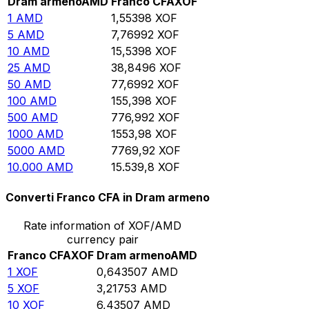
Dram armeno
AMD
Franco CFA
XOF
1
AMD
1,55398
XOF
5
AMD
7,76992
XOF
10
AMD
15,5398
XOF
25
AMD
38,8496
XOF
50
AMD
77,6992
XOF
100
AMD
155,398
XOF
500
AMD
776,992
XOF
1000
AMD
1553,98
XOF
5000
AMD
7769,92
XOF
10.000
AMD
15.539,8
XOF
Converti Franco CFA in Dram armeno
Rate information of XOF/AMD
currency pair
Franco CFA
XOF
Dram armeno
AMD
1
XOF
0,643507
AMD
5
XOF
3,21753
AMD
10
XOF
6,43507
AMD