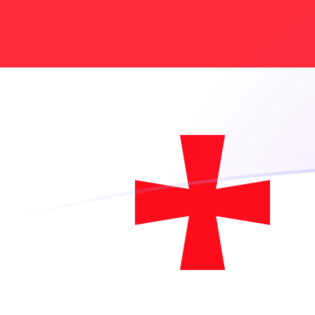
Tassi di cambio da AFN a GEL oggi
Converti Afghani afgano in Lari georgiano
Rate information of AFN/GEL currency
pair
Afghani afgano
AFN
Lari georgiano
GEL
1
AFN
0,0398748
GEL
5
AFN
0,199374
GEL
10
AFN
0,398748
GEL
25
AFN
0,99687
GEL
50
AFN
1,99374
GEL
100
AFN
3,98748
GEL
500
AFN
19,9374
GEL
1000
AFN
39,8748
GEL
5000
AFN
199,374
GEL
10.000
AFN
398,748
GEL