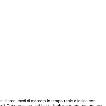
 di tassi medi di mercato in tempo reale e indica con
ore? Crea un avviso sul tasso: ti informeremo non appena