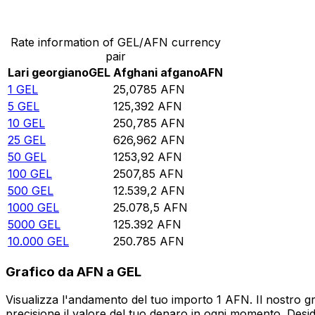
Converti Lari georgiano in Afghani afgano
Rate information of GEL/AFN currency
pair
Lari georgiano
GEL
Afghani afgano
AFN
1
GEL
25,0785
AFN
5
GEL
125,392
AFN
10
GEL
250,785
AFN
25
GEL
626,962
AFN
50
GEL
1253,92
AFN
100
GEL
2507,85
AFN
500
GEL
12.539,2
AFN
1000
GEL
25.078,5
AFN
5000
GEL
125.392
AFN
10.000
GEL
250.785
AFN
Grafico da AFN a GEL
Visualizza l'andamento del tuo importo 1 AFN. Il nostro g
precisione il valore del tuo denaro in ogni momento. Desi