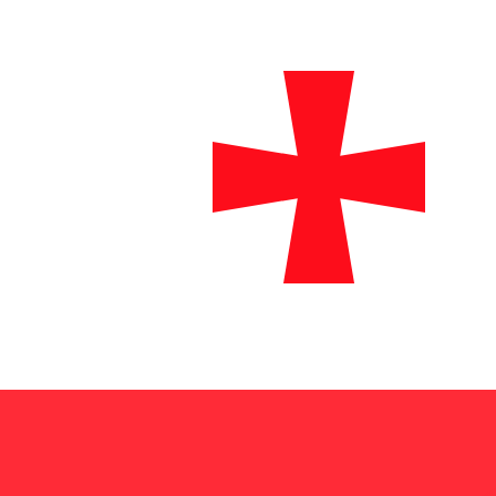
₾
GEL
-
Lari georgiano
1.00
AFN
=
0,
039874
GEL
Tasso mid-market alle 18:28 UTC
Parla oggi con un esperto di valute.
Possiamo battere i tas
Prenota una chiamata
Per il nostro convertitore utilizziamo il tasso medio d
denaro.
Verifica i tassi di cambio per i trasferimenti.
Sapevi che puoi inviare denaro all'estero con Xe?
Registrati oggi