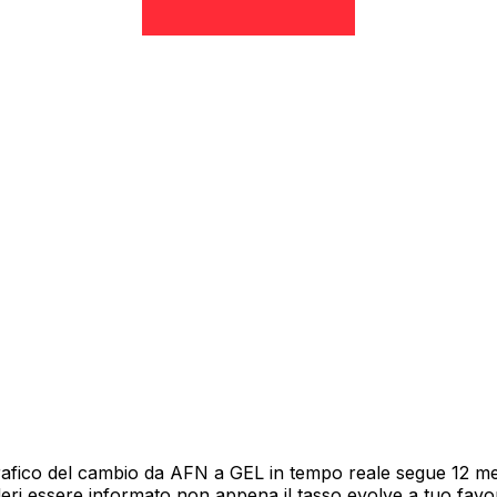
rafico del cambio da AFN a GEL in tempo reale segue 12 mesi
deri essere informato non appena il tasso evolve a tuo fav