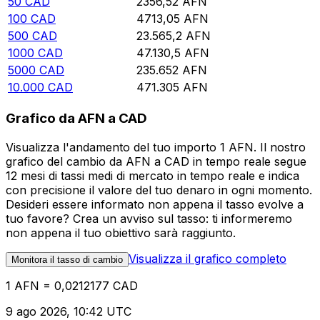
50
CAD
2356,52
AFN
100
CAD
4713,05
AFN
500
CAD
23.565,2
AFN
1000
CAD
47.130,5
AFN
5000
CAD
235.652
AFN
10.000
CAD
471.305
AFN
Grafico da AFN a CAD
Visualizza l'andamento del tuo importo 1 AFN. Il nostro
grafico del cambio da AFN a CAD in tempo reale segue
12 mesi di tassi medi di mercato in tempo reale e indica
con precisione il valore del tuo denaro in ogni momento.
Desideri essere informato non appena il tasso evolve a
tuo favore? Crea un avviso sul tasso: ti informeremo
non appena il tuo obiettivo sarà raggiunto.
Visualizza il grafico completo
Monitora il tasso di cambio
1 AFN = 0,0212177 CAD
9 ago 2026, 10:42 UTC