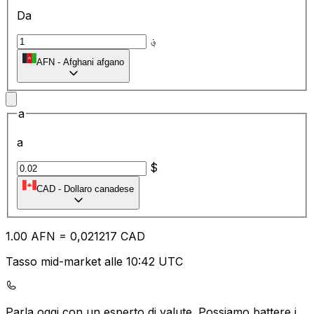
Da
؋
AFN
-
Afghani afgano
a
a
$
CAD
-
Dollaro canadese
1.00
AFN
=
0,
021217
CAD
Tasso mid-market alle 10:42 UTC
Parla oggi con un esperto di valute.
Possiamo battere i