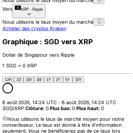
Nous utilisons le taux moyen du marché
Vers
XRP
-
Ripple
Nous utilisons le taux moyen du marché
Acheter des cryptos Kraken
Graphique : SGD vers XRP
Dollar de Singapour vers Ripple
1 SGD = 0 XRP
12H
1D
1W
1M
1Y
2Y
5Y
10Y
8 août 2026, 14:24 UTC - 8 août 2026, 14:24 UTC
SGD/XRP
Clôture
:
0
Plus bas
:
0
Plus haut
:
0
Nous utilisons le taux de marché moyen pour notre
convertisseur. Le taux est donné à titre d'information
seulement. Vous ne bénéficierez pas de ce taux lors