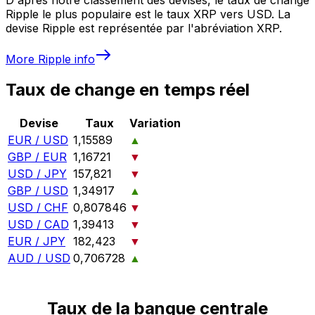
Ripple le plus populaire est le taux XRP vers USD. La
devise Ripple est représentée par l'abréviation XRP.
More
Ripple
info
Taux de change en temps réel
Devise
Taux
Variation
EUR / USD
1,15589
▲
GBP / EUR
1,16721
▼
USD / JPY
157,821
▼
GBP / USD
1,34917
▲
USD / CHF
0,807846
▼
USD / CAD
1,39413
▼
EUR / JPY
182,423
▼
AUD / USD
0,706728
▲
Taux de la banque centrale