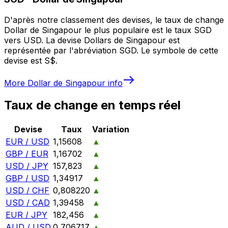
D'après notre classement des devises, le taux de change
Dollar de Singapour le plus populaire est le taux SGD
vers USD. La devise Dollars de Singapour est
représentée par l'abréviation SGD. Le symbole de cette
devise est S$.
More
Dollar de Singapour
info
Taux de change en temps réel
Devise
Taux
Variation
EUR / USD
1,15608
▲
GBP / EUR
1,16702
▲
USD / JPY
157,823
▲
GBP / USD
1,34917
▲
USD / CHF
0,808220
▲
USD / CAD
1,39458
▲
EUR / JPY
182,456
▲
AUD / USD
0,706717
▲