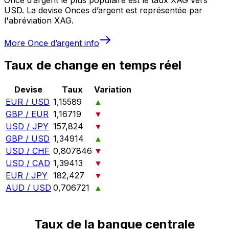
USD. La devise Onces d’argent est représentée par
l'abréviation XAG.
More
Once d’argent
info
Taux de change en temps réel
Devise
Taux
Variation
EUR / USD
1,15589
▲
GBP / EUR
1,16719
▼
USD / JPY
157,824
▼
GBP / USD
1,34914
▲
USD / CHF
0,807846
▼
USD / CAD
1,39413
▼
EUR / JPY
182,427
▼
AUD / USD
0,706721
▲
Taux de la banque centrale