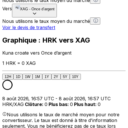
Nous utilisons le taux moyen du marché
Vers
XAG
-
Once d’argent
Nous utilisons le taux moyen du marché
Voir le devis de transfert
Graphique : HRK vers XAG
Kuna croate vers Once d’argent
1 HRK = 0 XAG
12H
1D
1W
1M
1Y
2Y
5Y
10Y
8 août 2026, 16:57 UTC - 8 août 2026, 16:57 UTC
HRK/XAG
Clôture
:
0
Plus bas
:
0
Plus haut
:
0
Nous utilisons le taux de marché moyen pour notre
convertisseur. Le taux est donné à titre d'information
seulement. Vous ne bénéficierez pas de ce taux lors