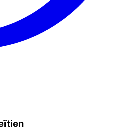
eïtien