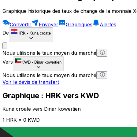
Graphique historique des taux de change de la monnaie X
Convertir
Envoyer
Graphiques
Alertes
De
HRK
-
Kuna croate
Nous utilisons le taux moyen du marché
Vers
KWD
-
Dinar koweïtien
Nous utilisons le taux moyen du marché
Voir le devis de transfert
Graphique : HRK vers KWD
Kuna croate vers Dinar koweïtien
1 HRK = 0 KWD
12H
1D
1W
1M
1Y
2Y
5Y
10Y