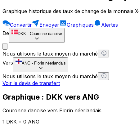
Graphique historique des taux de change de la monnaie X
Convertir
Envoyer
Graphiques
Alertes
De
DKK
-
Couronne danoise
Nous utilisons le taux moyen du marché
Vers
ANG
-
Florin néerlandais
Nous utilisons le taux moyen du marché
Voir le devis de transfert
Graphique : DKK vers ANG
Couronne danoise vers Florin néerlandais
1 DKK = 0 ANG
12H
1D
1W
1M
1Y
2Y
5Y
10Y