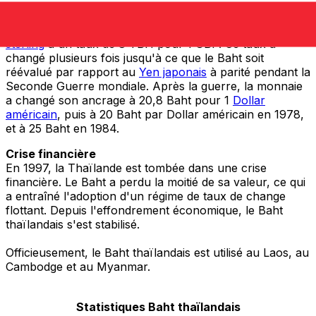
Introduction du Baht thaïlandais
Jusqu'en 1880, le Baht thaïlandais était fixé au
Livre
sterling
à un taux de 8 TBH pour 1 GBP. Ce taux a
changé plusieurs fois jusqu'à ce que le Baht soit
réévalué par rapport au
Yen japonais
à parité pendant la
Seconde Guerre mondiale. Après la guerre, la monnaie
a changé son ancrage à 20,8 Baht pour 1
Dollar
américain
, puis à 20 Baht par Dollar américain en 1978,
et à 25 Baht en 1984.
Crise financière
En 1997, la Thaïlande est tombée dans une crise
financière. Le Baht a perdu la moitié de sa valeur, ce qui
a entraîné l'adoption d'un régime de taux de change
flottant. Depuis l'effondrement économique, le Baht
thaïlandais s'est stabilisé.
Officieusement, le Baht thaïlandais est utilisé au Laos, au
Cambodge et au Myanmar.
Statistiques Baht thaïlandais