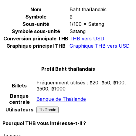
Nom
Baht thaïlandais
Symbole
฿
Sous-unité
1/100 = Satang
Symbole sous-unité
Satang
Conversion principale THB
THB vers USD
Graphique principal THB
Graphique THB vers USD
Profil Baht thaïlandais
Fréquemment utilisés :
฿20, ฿50, ฿100,
Billets
฿500, ฿1000
Banque
Banque de Thaïlande
centrale
Utilisateurs
Thaïlande
Pourquoi THB vous intéresse-t-il ?
Je veux...