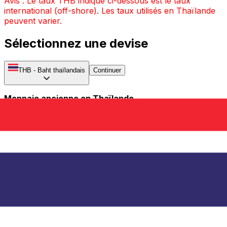
Avis : Le taux THB indiqué ci-dessous est le taux
international (off-shore). Les taux utilisés en Thaïlande
peuvent varier.
Sélectionnez une devise
THB
-
Baht thaïlandais
Continuer
Monnaie ancienne en Thaïlande
Des pièces et des billets de banque frappés en usine
standardisés ont été officiellement émis pour la première
fois en Thaïlande pendant l'ère Rattankosin ; avec
l'apparition de l'argent papier sous forme de billets à
ordre royaux en 1853. Cela a été rapidement suivi par
des billets émis par des banques étrangères. En 1857, la
Thaïlande a acquis sa première machine à frapper et
des pièces en argent thaïlandais ont commencé à être
frappées dans la région. La monnaie a été rationalisée
en 1897, lorsque les 11 dénominations ont été simplifiées
en deux (satang et baht) sous un système standardisé
en argent décimal.