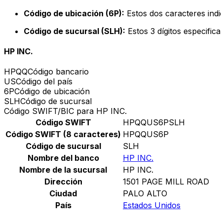
Código de ubicación (6P):
Estos dos caracteres indi
Código de sucursal (SLH):
Estos 3 dígitos especific
HP INC.
HPQQ
Código bancario
US
Código del país
6P
Código de ubicación
SLH
Código de sucursal
Código SWIFT/BIC para HP INC.
Código SWIFT
HPQQUS6PSLH
Código SWIFT (8 caracteres)
HPQQUS6P
Código de sucursal
SLH
Nombre del banco
HP INC.
Nombre de la sucursal
HP INC.
Dirección
1501 PAGE MILL ROAD
Ciudad
PALO ALTO
País
Estados Unidos