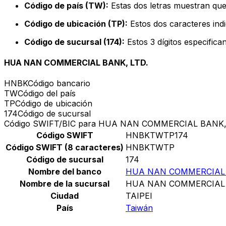
Código de país (TW):
Estas dos letras muestran que
Código de ubicación (TP):
Estos dos caracteres indi
Código de sucursal (174):
Estos 3 dígitos especifica
HUA NAN COMMERCIAL BANK, LTD.
HNBK
Código bancario
TW
Código del país
TP
Código de ubicación
174
Código de sucursal
Código SWIFT/BIC para HUA NAN COMMERCIAL BANK,
Código SWIFT
HNBKTWTP174
Código SWIFT (8 caracteres)
HNBKTWTP
Código de sucursal
174
Nombre del banco
HUA NAN COMMERCIAL 
Nombre de la sucursal
HUA NAN COMMERCIAL 
Ciudad
TAIPEI
País
Taiwán