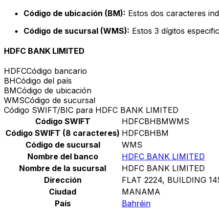
Código de ubicación (BM):
Estos dos caracteres indi
Código de sucursal (WMS):
Estos 3 dígitos especif
HDFC BANK LIMITED
HDFC
Código bancario
BH
Código del país
BM
Código de ubicación
WMS
Código de sucursal
Código SWIFT/BIC para HDFC BANK LIMITED
Código SWIFT
HDFCBHBMWMS
Código SWIFT (8 caracteres)
HDFCBHBM
Código de sucursal
WMS
Nombre del banco
HDFC BANK LIMITED
Nombre de la sucursal
HDFC BANK LIMITED
Dirección
FLAT 2224, BUILDING 14
Ciudad
MANAMA
País
Bahréin