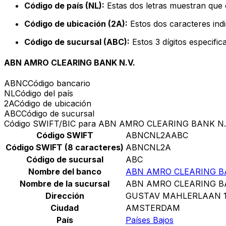
Código de país (NL):
Estas dos letras muestran que e
Código de ubicación (2A):
Estos dos caracteres indi
Código de sucursal (ABC):
Estos 3 dígitos especifi
ABN AMRO CLEARING BANK N.V.
ABNC
Código bancario
NL
Código del país
2A
Código de ubicación
ABC
Código de sucursal
Código SWIFT/BIC para ABN AMRO CLEARING BANK N.
Código SWIFT
ABNCNL2AABC
Código SWIFT (8 caracteres)
ABNCNL2A
Código de sucursal
ABC
Nombre del banco
ABN AMRO CLEARING BA
Nombre de la sucursal
ABN AMRO CLEARING BA
Dirección
GUSTAV MAHLERLAAN 
Ciudad
AMSTERDAM
País
Países Bajos