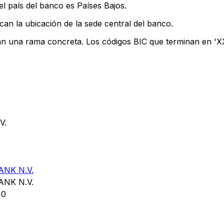
l país del banco es Países Bajos.
can la ubicación de la sede central del banco.
can una rama concreta. Los códigos BIC que terminan en 'XXX
V.
NK N.V.
NK N.V.
10