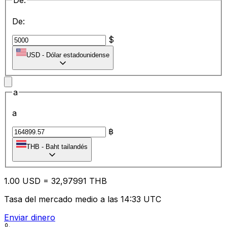
De:
De:
$
USD
-
Dólar estadounidense
a
a
฿
THB
-
Baht tailandés
1.00
USD
=
32
,97991
THB
Tasa del mercado medio a las 14:33 UTC
Enviar dinero