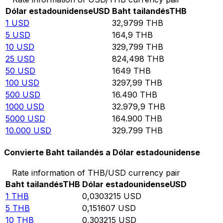
Dólar estadounidense
USD
Baht tailandés
THB
1
USD
32,9799
THB
5
USD
164,9
THB
10
USD
329,799
THB
25
USD
824,498
THB
50
USD
1649
THB
100
USD
3297,99
THB
500
USD
16.490
THB
1000
USD
32.979,9
THB
5000
USD
164.900
THB
10.000
USD
329.799
THB
Convierte Baht tailandés a Dólar estadounidense
Rate information of THB/USD currency pair
Baht tailandés
THB
Dólar estadounidense
USD
1
THB
0,0303215
USD
5
THB
0,151607
USD
10
THB
0,303215
USD