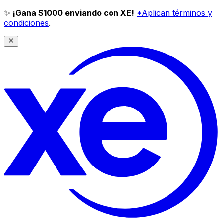
✨
¡Gana $1000 enviando con XE!
*Aplican términos y
condiciones
.