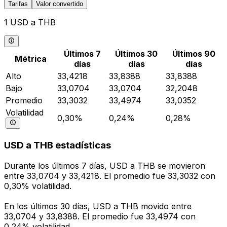
Tarifas
Valor convertido
1 USD a THB
Últimos 7
Últimos 30
Últimos 90
Métrica
días
días
días
Alto
33,4218
33,8388
33,8388
Bajo
33,0704
33,0704
32,2048
Promedio
33,3032
33,4974
33,0352
Volatilidad
0,30%
0,24%
0,28%
USD a THB estadísticas
Durante los últimos 7 días, USD a THB se movieron
entre 33,0704 y 33,4218. El promedio fue 33,3032 con
0,30% volatilidad.
En los últimos 30 días, USD a THB movido entre
33,0704 y 33,8388. El promedio fue 33,4974 con
0,24% volatilidad.