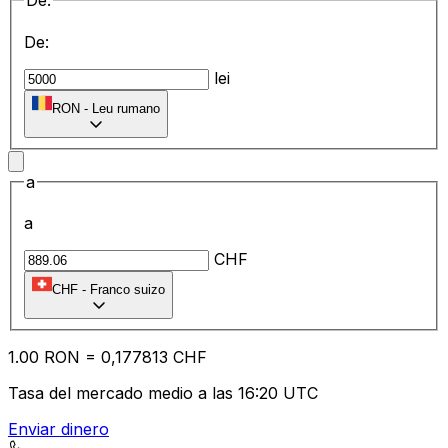
De:
De:
lei
RON
-
Leu rumano
a
a
CHF
CHF
-
Franco suizo
1.00
RON
=
0,
177813
CHF
Tasa del mercado medio a las 16:20 UTC
Enviar dinero