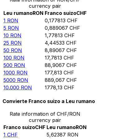
currency pair
Leu rumano
RON
Franco suizo
CHF
1
RON
0,177813
CHF
5
RON
0,889067
CHF
10
RON
1,77813
CHF
25
RON
4,44533
CHF
50
RON
8,89067
CHF
100
RON
17,7813
CHF
500
RON
88,9067
CHF
1000
RON
177,813
CHF
5000
RON
889,067
CHF
10.000
RON
1778,13
CHF
Convierte Franco suizo a Leu rumano
Rate information of CHF/RON
currency pair
Franco suizo
CHF
Leu rumano
RON
1
CHF
5,62387
RON