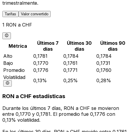
trimestralmente.
Tarifas
Valor convertido
1 RON a CHF
Últimos 7
Últimos 30
Últimos 90
Métrica
días
días
días
Alto
0,1781
0,1784
0,1784
Bajo
0,1770
0,1761
0,1731
Promedio
0,1776
0,1771
0,1760
Volatilidad
0,13%
0,25%
0,28%
RON a CHF estadísticas
Durante los últimos 7 días, RON a CHF se movieron
entre 0,1770 y 0,1781. El promedio fue 0,1776 con
0,13% volatilidad.
En los últimos 30 días, RON a CHF movido entre 0,1761