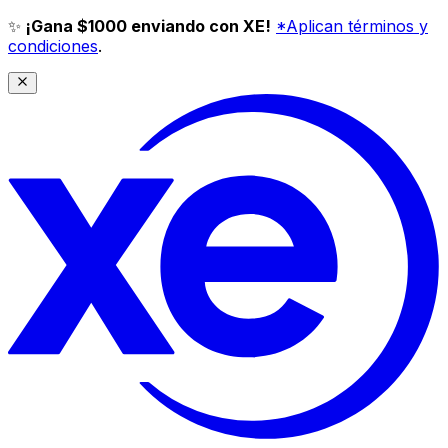
✨
¡Gana $1000 enviando con XE!
*Aplican términos y
condiciones
.